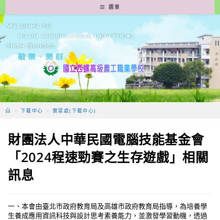
跳
選單
轉
至
主
要
內
容
>
下載中心
>
實習處(下載中心)
財團法人中華民國電腦技能基金會
「2024程速勁賽之生存遊戲」相關
訊息
一、本會由臺北市政府教育局及高雄市政府教育局指導，為培養學
生養成應用資訊科技與設計思考素養能力，並激發學習動機，透過