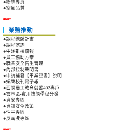
●粉絲專頁
●空氣品質
more
業務推動
●課程總體計畫
●課程諮詢
●中途離校填報
●員工協助方案
●職業安全衛生管理
●內部控制聲明書
●申請補發【畢業證書】說明
●螺聲校刊電子報
●西螺農工教育儲蓄402專戶
●雲林區-實用技能學程分發
●資安專區
●資訊安全政策
●性平專區
●反霸凌專區
more