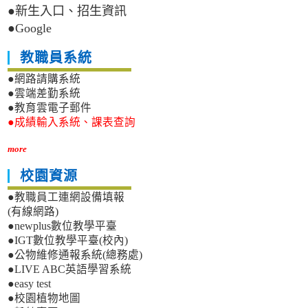
●新生入口、招生資訊
●Google
教職員系統
●網路請購系統
●雲端差勤系統
●教育雲電子郵件
●成績輸入系統、課表查詢
more
校園資源
●教職員工連網設備填報
(有線網路)
●newplus數位教學平臺
●IGT數位教學平臺(校內)
●公物維修通報系統(總務處)
●LIVE ABC英語學習系統
●easy test
●校園植物地圖