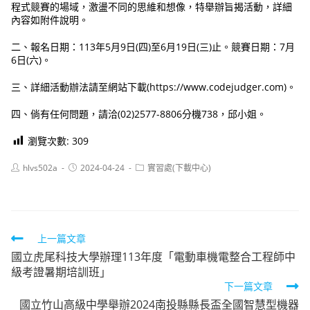
程式競賽的場域，激盪不同的思維和想像，特舉辦旨揭活動，詳細
內容如附件說明。
二、報名日期：113年5月9日(四)至6月19日(三)止。競賽日期：7月
6日(六)。
三、詳細活動辦法請至網站下載(https://www.codejudger.com)。
四、倘有任何問題，請洽(02)2577-8806分機738，邱小姐。
瀏覽次數:
309
Post
Post
Post
hlvs502a
2024-04-24
實習處(下載中心)
author:
published:
category:
Read
上一篇文章
國立虎尾科技大學辦理113年度「電動車機電整合工程師中
more
級考證暑期培訓班」
articles
下一篇文章
國立竹山高級中學舉辦2024南投縣縣長盃全國智慧型機器