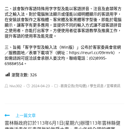
二、該會製作客語特殊用字字型及能以客語拼音、注音及倉頡等方
式之輸入法，對於電腦無法顯示或僅能以細明體顯示的客語用字，
在安裝該會製作之客楷體、客宋體及客黑體等字型後，即能於電腦
顯示，讓客字有更多應用，並提供不同的輸入方式讓不諳客語拼音
之使用者，亦能打出客字，方便使用者從事客語教學及推廣工作，
提升客語的使用率及能見度。
三、旨揭「客字字型及輸入法（Win版）」公布於客家委員會官網
／服務園地／表單下載項下（網址：https://reurl.cc/09rmrk），
如需諮詢可逕洽該會承辦人姜汶均，聯絡電話：(02)8995-
6988#554。
瀏覽次數:
326
Post
Post
Post
hlvs302
2024-04-23
-首頁公告(勿勾選)
/
學生訊息
/
宣導資訊
author:
published:
category:
Read
上一篇文章
雲林縣政府訂於113年6月1日(星期六)辦理113年雲林縣健
more