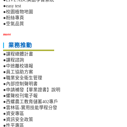
●easy test
●校園植物地圖
●粉絲專頁
●空氣品質
more
業務推動
●課程總體計畫
●課程諮詢
●中途離校填報
●員工協助方案
●職業安全衛生管理
●內部控制聲明書
●申請補發【畢業證書】說明
●螺聲校刊電子報
●西螺農工教育儲蓄402專戶
●雲林區-實用技能學程分發
●資安專區
●資訊安全政策
●性平專區