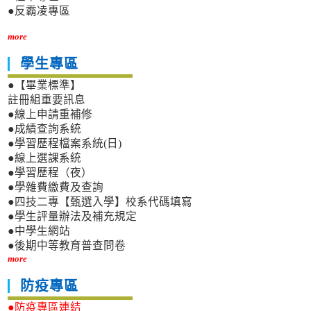
●反霸凌專區
more
學生專區
●【畢業標準】
註冊組重要訊息
●線上申請重補修
●成績查詢系統
●學習歷程檔案系統(日)
●線上選課系統
●學習歷程（夜）
●學雜費繳費及查詢
●四技二專【甄選入學】校系代碼填寫
●學生評量辦法及補充規定
●中學生網站
●後期中等教育普查問卷
more
防疫專區
●防疫專區連結