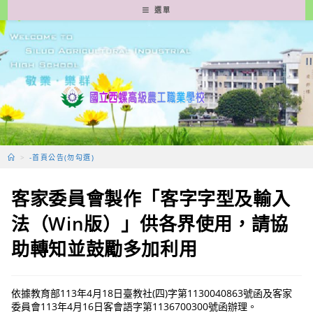
跳
選單
轉
至
主
要
內
容
>
-首頁公告(勿勾選)
客家委員會製作「客字字型及輸入
法（Win版）」供各界使用，請協
助轉知並鼓勵多加利用
依據教育部113年4月18日臺教社(四)字第1130040863號函及客家
委員會113年4月16日客會語字第1136700300號函辦理。