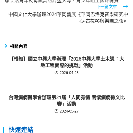
康樂活青年反毒飆舞尬舞暨大專、青少年組全國錦標賽
articles
下一篇文章
中國文化大學辦理2024華岡藝展《華岡巴洛克音樂研究中
心-古提琴與樂團之夜》
相關內容
【轉知】國立中興大學辦理「2026中興大學土木週：大
地工程面臨的挑戰」活動
2026-04-23
台灣癲癇醫學會辦理第21屆「人間有情-關懷癲癇徵文比
賽」活動
2024-05-27
快速連結