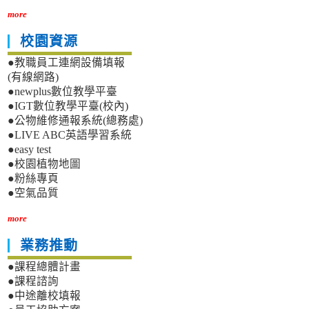
more
校園資源
●教職員工連網設備填報
(有線網路)
●newplus數位教學平臺
●IGT數位教學平臺(校內)
●公物維修通報系統(總務處)
●LIVE ABC英語學習系統
●easy test
●校園植物地圖
●粉絲專頁
●空氣品質
more
業務推動
●課程總體計畫
●課程諮詢
●中途離校填報