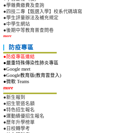
●學雜費繳費及查詢
●四技二專【甄選入學】校系代碼填寫
●學生評量辦法及補充規定
●中學生網站
●後期中等教育普查問卷
more
防疫專區
●防疫專區連結
●嚴重特殊傳染性肺炎專區
●Google meet
●Google教育版(教育雲登入)
●微軟 Teams
新生專區
more
●新生報到
●招生管道名額
●特色招生報名
●運動績優招生報名
●歷年升學榜單
●日校轉學考