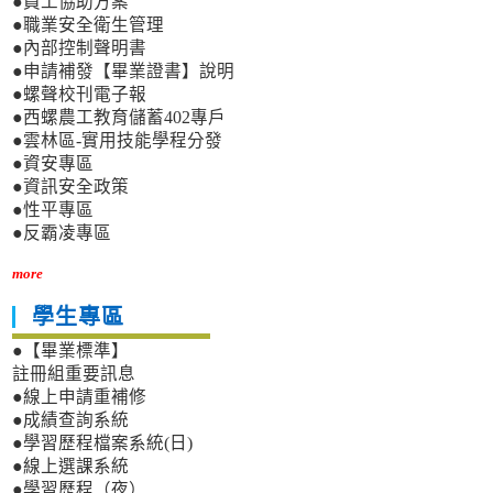
●員工協助方案
●職業安全衛生管理
●內部控制聲明書
●申請補發【畢業證書】說明
●螺聲校刊電子報
●西螺農工教育儲蓄402專戶
●雲林區-實用技能學程分發
●資安專區
●資訊安全政策
●性平專區
●反霸凌專區
more
學生專區
●【畢業標準】
註冊組重要訊息
●線上申請重補修
●成績查詢系統
●學習歷程檔案系統(日)
●線上選課系統
●學習歷程（夜）