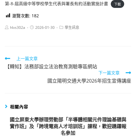
第-8-屆高級中等學校學生代表與署長有約活動實施計畫
下載
瀏覽次數:
182
Post
Post
Post
hlvs302a
2026-01-30
學生訊息
author:
published:
category:
Read
上一篇文章
【轉知】法務部設立法治教育測驗專區網站
more
下一篇文章
articles
國立陽明交通大學2026年招生宣傳講座
相關內容
國立屏東大學辦理勞動部「半導體相關元件理論基礎與
實作班」及「跨境電商人才培訓班」課程，歡迎踴躍報
名參加