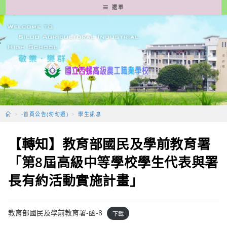
跳
選單
轉
至
主
要
內
容
>
-首頁公告(勿勾選)
>
學生訊息
【轉知】教育部國民及學前教育署
「第8屆高級中等學校學生代表與署
長有約活動實施計畫」
教育部國民及學前教育署-函-8
下載