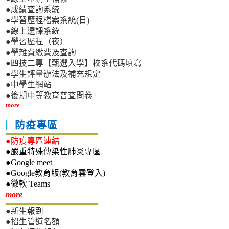
●成績查詢系統
●學習歷程檔案系統(日)
●線上選課系統
●學習歷程（夜）
●學雜費繳費及查詢
●四技二專【甄選入學】校系代碼填寫
●學生評量辦法及補充規定
●中學生網站
●後期中等教育普查問卷
more
防疫專區
●防疫專區連結
●嚴重特殊傳染性肺炎專區
●Google meet
●Google教育版(教育雲登入)
●微軟 Teams
新生專區
more
●新生報到
●招生管道名額