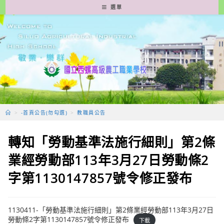
跳
選單
轉
至
主
要
內
容
>
-首頁公告(勿勾選)
>
教職員公告
轉知「勞動基準法施行細則」第2條
業經勞動部113年3月27日勞動條2
字第1130147857號令修正發布
1130411-「勞動基準法施行細則」第2條業經勞動部113年3月27日
勞動條2字第1130147857號令修正發布
下載