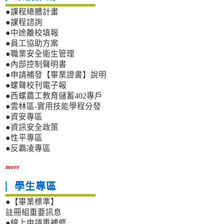
●課程總體計畫
●課程諮詢
●中途離校填報
●員工協助方案
●職業安全衛生管理
●內部控制聲明書
●申請補發【畢業證書】說明
●螺聲校刊電子報
●西螺農工教育儲蓄402專戶
●雲林區-實用技能學程分發
●資安專區
●資訊安全政策
●性平專區
●反霸凌專區
more
學生專區
●【畢業標準】
註冊組重要訊息
●線上申請重補修