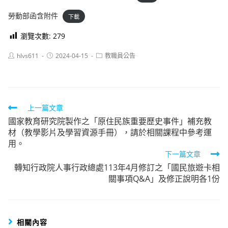
勞動部函含附件
下載
瀏覽次數:
279
Post
Post
Post
hlvs611
2024-04-15
教職員公告
author:
published:
category:
Read
上一篇文章
國家教育研究院製作之「原住民族重要歷史事件」補充教
more
材（教學影片及學習資源手冊），請於相關課程中參考運
articles
用。
下一篇文章
轉知行政院人事行政總處113年4月修訂之「國民旅遊卡相
關事項Q&A」及修正說明各1份
相關內容