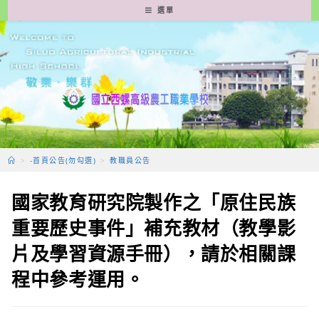
跳
選單
轉
至
主
要
內
容
>
-首頁公告(勿勾選)
>
教職員公告
國家教育研究院製作之「原住民族
重要歷史事件」補充教材（教學影
片及學習資源手冊），請於相關課
程中參考運用。