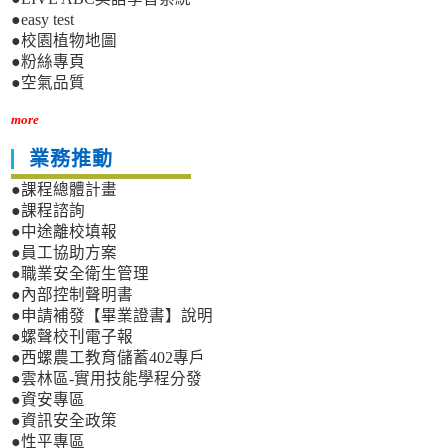
●easy test
●校園植物地圖
●粉絲專頁
●空氣品質
more
業務推動
●課程總體計畫
●課程諮詢
●中途離校填報
●員工協助方案
●職業安全衛生管理
●內部控制聲明書
●申請補發【畢業證書】說明
●螺聲校刊電子報
●西螺農工教育儲蓄402專戶
●雲林區-實用技能學程分發
●資安專區
●資訊安全政策
●性平專區