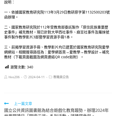
說明：
一、依據國家教育研究院113年3月29日教研原字第1132500203號
函辦理。
二、國家教育研究院於112年受教育部委託製作「原住民族重要歷
史事件」補充教材，現已針對大甲西社事件、麻豆社事件及羅妹號
事件製作教學影片3部暨學習資源手冊1本。
三、前揭學習資源手冊、教學影片均已建置於國家教育研究院愛學
網網站，相關搜尋路徑為：愛學網首頁→愛教學→教學設計→補充
教材（下載頁面截圖及網頁連結QR code如附）。
瀏覽次數:
340
Post
Post
Post
hlvs206
2024-04-11
教職員公告
author:
published:
category:
Read
上一篇文章
國立公共資訊圖書館為結合遊戲化教育趨勢，辦理2024年
more