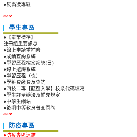
●反霸凌專區
more
學生專區
●【畢業標準】
註冊組重要訊息
●線上申請重補修
●成績查詢系統
●學習歷程檔案系統(日)
●線上選課系統
●學習歷程（夜）
●學雜費繳費及查詢
●四技二專【甄選入學】校系代碼填寫
●學生評量辦法及補充規定
●中學生網站
●後期中等教育普查問卷
more
防疫專區
●防疫專區連結