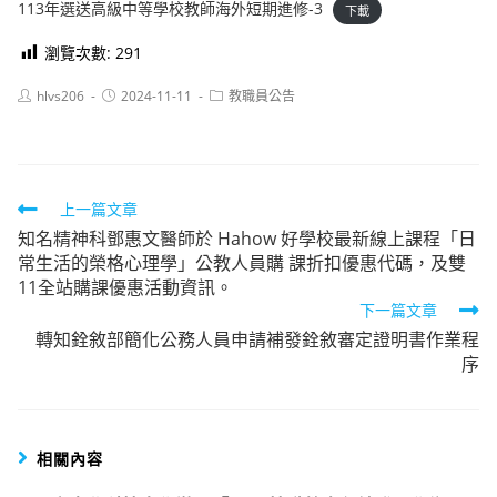
113年選送高級中等學校教師海外短期進修-3
下載
瀏覽次數:
291
Post
Post
Post
hlvs206
2024-11-11
教職員公告
author:
published:
category:
Read
上一篇文章
知名精神科鄧惠文醫師於 Hahow 好學校最新線上課程「日
more
常生活的榮格心理學」公教人員購 課折扣優惠代碼，及雙
articles
11全站購課優惠活動資訊。
下一篇文章
轉知銓敘部簡化公務人員申請補發銓敘審定證明書作業程
序
相關內容