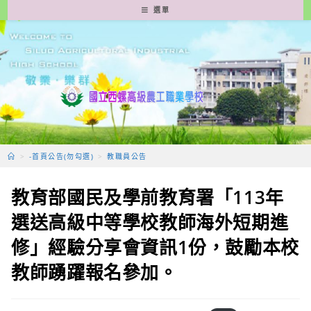
跳
選單
轉
至
主
要
內
容
>
-首頁公告(勿勾選)
>
教職員公告
教育部國民及學前教育署「113年
選送高級中等學校教師海外短期進
修」經驗分享會資訊1份，鼓勵本校
教師踴躍報名參加。