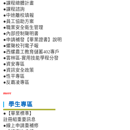
●課程總體計畫
●課程諮詢
●中途離校填報
●員工協助方案
●職業安全衛生管理
●內部控制聲明書
●申請補發【畢業證書】說明
●螺聲校刊電子報
●西螺農工教育儲蓄402專戶
●雲林區-實用技能學程分發
●資安專區
●資訊安全政策
●性平專區
●反霸凌專區
more
學生專區
●【畢業標準】
註冊組重要訊息
●線上申請重補修