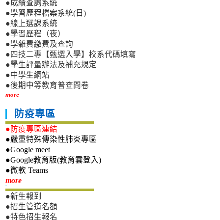
●成績查詢系統
●學習歷程檔案系統(日)
●線上選課系統
●學習歷程（夜）
●學雜費繳費及查詢
●四技二專【甄選入學】校系代碼填寫
●學生評量辦法及補充規定
●中學生網站
●後期中等教育普查問卷
more
防疫專區
●防疫專區連結
●嚴重特殊傳染性肺炎專區
●Google meet
●Google教育版(教育雲登入)
●微軟 Teams
新生專區
more
●新生報到
●招生管道名額
●特色招生報名