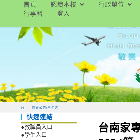
跳
首頁
認識本校
行政單位
轉
行事曆
登入
至
主
要
內
容
>
-首頁公告(勿勾選)
快速連結
台南家
●教職員入口
●學生入口