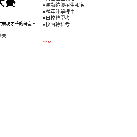
大賽
●運動績優招生報名
●歷年升學榜單
●日校轉學考
供展現才華的舞臺。
●校內轉科考
參賽。
more