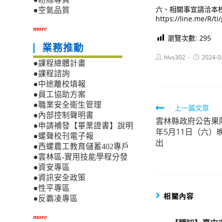
六、相關事宜請洽本校漫
●空氣品質
https://line.me/R/
more
瀏覽次數:
295
業務推動
Post
Post
hlvs302
2024-0
●課程總體計畫
author:
published:
●課程諮詢
●中途離校填報
●員工協助方案
●職業安全衛生管理
Read
上一篇文章
●內部控制聲明書
雲林縣政府公告果
more
●申請補發【畢業證書】說明
年5月11日（六）
articles
●螺聲校刊電子報
出
●西螺農工教育儲蓄402專戶
●雲林區-實用技能學程分發
●資安專區
●資訊安全政策
●性平專區
相關內容
●反霸凌專區
more