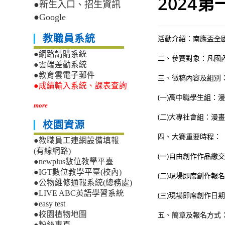
2024
●新生入口、招生資訊
●Google
教職員系統
活動介紹：南應盃全
●網路請購系統
二、參賽對象：凡國
●雲端差勤系統
●教育雲電子郵件
三、徵稿內容及組別
●成績輸入系統、課表查詢
(一)高中職學生組：
more
(二)大專社會組：漫
校園資源
四、大賽重要時程：
●教職員工連網設備填報
(有線網路)
(一)自由創作作品繳交
●newplus數位教學平臺
●IGT數位教學平臺(校內)
(二)現場即席創作報名
●公物維修通報系統(總務處)
●LIVE ABC英語學習系統
(三)現場即席創作日期
●easy test
五、簡章及報名方式：參賽
●校園植物地圖
●粉絲專頁