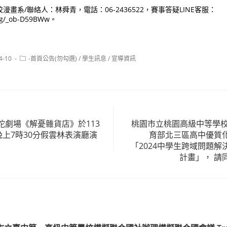
畫系/聯絡人：林舜青，電話：06-2436522，賽事答疑LINE客服：
ti/g/_ob-D59BWw。
Post
4-10
-首頁公告(勿勾選)
/
學生訊息
/
宣導資訊
category:
陀劇場《解憂雜貨店》於113
桃園市立桃園高級中等學校承
晚上7時30分假雲林表演廳演
育部北三區高中優質
「2024中學生跨域問題
計畫」， 請