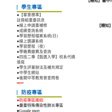
【轉知】臺中市
學生專區
●【畢業標準】
註冊組重要訊息
【轉知】
●線上申請重補修
●成績查詢系統
●學習歷程檔案系統(日)
●線上選課系統
●學習歷程（夜）
●學雜費繳費及查詢
●四技二專【甄選入學】校系代碼
填寫
●學生評量辦法及補充規定
●中學生網站
●後期中等教育普查問卷
more
防疫專區
●防疫專區連結
●嚴重特殊傳染性肺炎專區
●Google meet