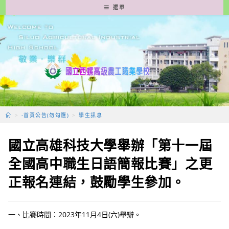
跳
選單
轉
至
主
要
內
容
>
-首頁公告(勿勾選)
>
學生訊息
國立高雄科技大學舉辦「第十一屆
全國高中職生日語簡報比賽」之更
正報名連結，鼓勵學生參加。
一、比賽時間：2023年11月4日(六)舉辦。