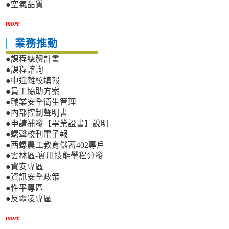
●空氣品質
more
業務推動
●課程總體計畫
●課程諮詢
●中途離校填報
●員工協助方案
●職業安全衛生管理
●內部控制聲明書
●申請補發【畢業證書】說明
●螺聲校刊電子報
●西螺農工教育儲蓄402專戶
●雲林區-實用技能學程分發
●資安專區
●資訊安全政策
●性平專區
●反霸凌專區
more