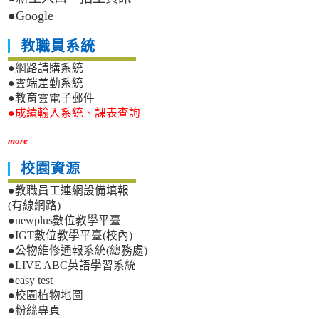
●Google
教職員系統
●網路請購系統
●雲端差勤系統
●教育雲電子郵件
●成績輸入系統、課表查詢
more
校園資源
●教職員工連網設備填報
(有線網路)
●newplus數位教學平臺
●IGT數位教學平臺(校內)
●公物維修通報系統(總務處)
●LIVE ABC英語學習系統
●easy test
●校園植物地圖
●粉絲專頁