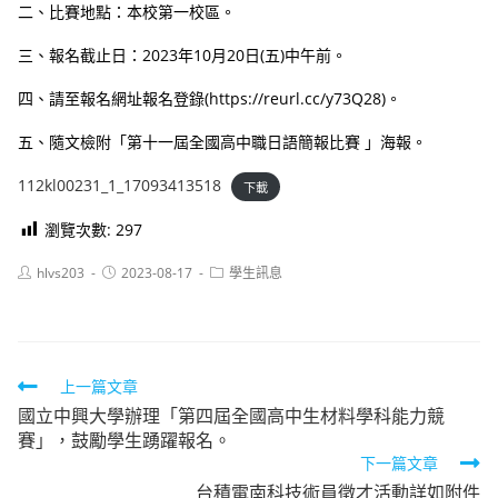
二、比賽地點：本校第一校區。
三、報名截止日：2023年10月20日(五)中午前。
四、請至報名網址報名登錄(https://reurl.cc/y73Q28)。
五、隨文檢附「第十一屆全國高中職日語簡報比賽 」海報。
112kl00231_1_17093413518
下載
瀏覽次數:
297
Post
Post
Post
hlvs203
2023-08-17
學生訊息
author:
published:
category:
Read
上一篇文章
國立中興大學辦理「第四屆全國高中生材料學科能力競
more
賽」，鼓勵學生踴躍報名。
articles
下一篇文章
台積電南科技術員徵才活動詳如附件