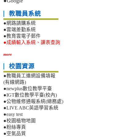
●Google
教職員系統
●網路請購系統
●雲端差勤系統
●教育雲電子郵件
●成績輸入系統、課表查詢
more
校園資源
●教職員工連網設備填報
(有線網路)
●newplus數位教學平臺
●IGT數位教學平臺(校內)
●公物維修通報系統(總務處)
●LIVE ABC英語學習系統
●easy test
●校園植物地圖
●粉絲專頁
●空氣品質