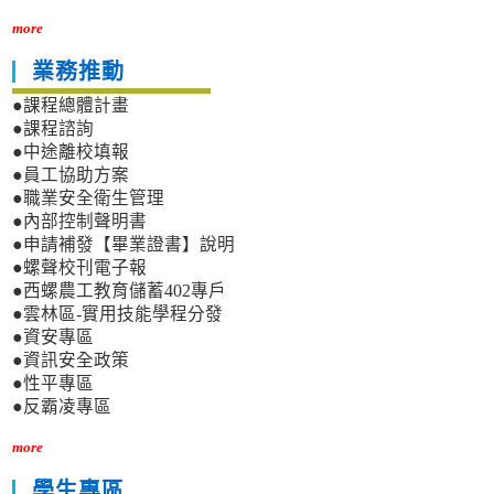
more
業務推動
●課程總體計畫
●課程諮詢
●中途離校填報
●員工協助方案
●職業安全衛生管理
●內部控制聲明書
●申請補發【畢業證書】說明
●螺聲校刊電子報
●西螺農工教育儲蓄402專戶
●雲林區-實用技能學程分發
●資安專區
●資訊安全政策
●性平專區
●反霸凌專區
more
學生專區