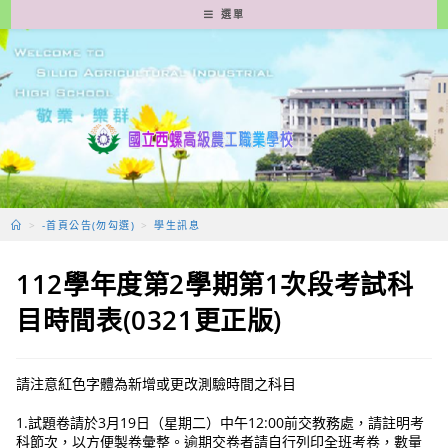
跳
選單
轉
至
主
要
內
容
>
-首頁公告(勿勾選)
>
學生訊息
112學年度第2學期第1次段考試科
目時間表(0321更正版)
請注意紅色字體為新增或更改測驗時間之科目
1.試題卷請於3月19日（星期二）中午12:00前交教務處，請註明考
科節次，以方便製卷彙整。逾期交卷者請自行列印全班考卷，數量