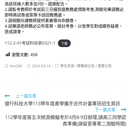
為該班級人數多加3份，感謝配合。
2.請監考教師於考試前三分鐘到達教務處領取考卷,測驗完畢請務必
即時將試卷或答案卡送回教務處。
3.請相關任課教師提供素養導向命題卷。
4.試畢請老師務必公布答案、檢討考卷，以免學生對成績有疑慮，
造成誤會。
112-2-01考試科目表0321-1
下載
瀏覽次數:
458
Post
Post
Post
hlvs206
2024-03-19
學生訊息
/
教職員公告
/
重要公告
author:
published:
category:
Read
上一篇文章
健行科技大學113學年度產學攜手合作計畫專班招生資訊
more
下一篇文章
articles
112學年度第五次統測模擬考於4月8-9日辦理,請高三同學認
真準備(請留意專業二測驗時間)