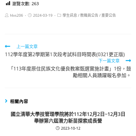
瀏覽次數:
263
Post
Post
Post
hlvs206
2024-03-19
學生訊息
/
教職員公告
/
重要公告
author:
published:
category:
Read
上一篇文章
112學年度第2學期第1次段考試科目時間表(0321更正版)
more
下一篇文章
articles
「113年度原住民族文化優良教案甄選實施計畫」1份，鼓
勵相關人員踴躍報名參加。
相關內容
國立清華大學技管理學院將於112年12月2日~12月3日
舉辦第六屆潛力新苗探索成長營
2023-10-12