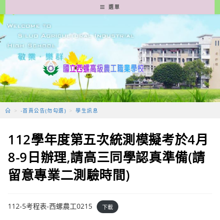
跳
選單
轉
至
主
要
內
容
>
-首頁公告(勿勾選)
>
學生訊息
112學年度第五次統測模擬考於4月
8-9日辦理,請高三同學認真準備(請
留意專業二測驗時間)
112-5考程表-西螺農工0215
下載