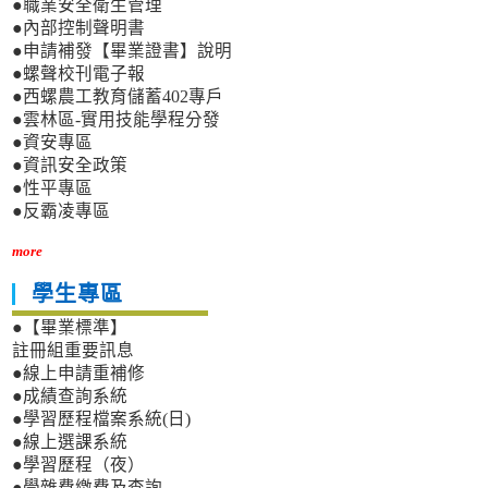
●職業安全衛生管理
●內部控制聲明書
●申請補發【畢業證書】說明
●螺聲校刊電子報
●西螺農工教育儲蓄402專戶
●雲林區-實用技能學程分發
●資安專區
●資訊安全政策
●性平專區
●反霸凌專區
more
學生專區
●【畢業標準】
註冊組重要訊息
●線上申請重補修
●成績查詢系統
●學習歷程檔案系統(日)
●線上選課系統
●學習歷程（夜）
●學雜費繳費及查詢