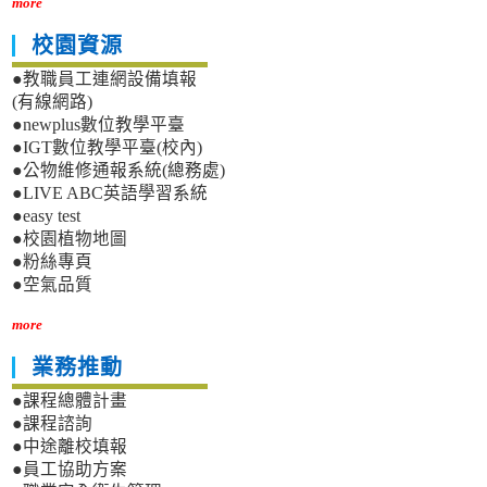
more
校園資源
●教職員工連網設備填報
(有線網路)
●newplus數位教學平臺
●IGT數位教學平臺(校內)
●公物維修通報系統(總務處)
●LIVE ABC英語學習系統
●easy test
●校園植物地圖
●粉絲專頁
●空氣品質
more
業務推動
●課程總體計畫
●課程諮詢
●中途離校填報
●員工協助方案