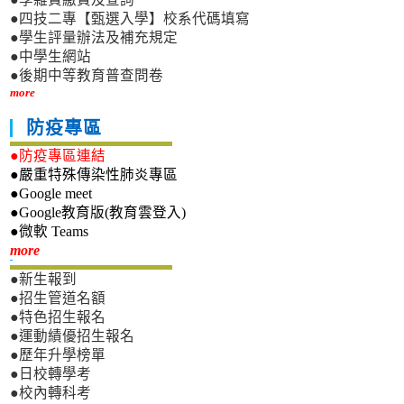
●四技二專【甄選入學】校系代碼填寫
●學生評量辦法及補充規定
●中學生網站
●後期中等教育普查問卷
more
防疫專區
●防疫專區連結
●嚴重特殊傳染性肺炎專區
●Google meet
●Google教育版(教育雲登入)
●微軟 Teams
新生專區
more
●新生報到
●招生管道名額
●特色招生報名
●運動績優招生報名
●歷年升學榜單
●日校轉學考
●校內轉科考