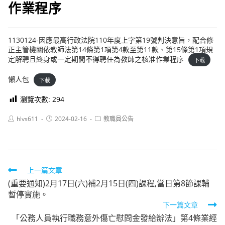
作業程序
1130124-因應最高行政法院110年度上字第19號判決意旨，配合修
正主管機關依教師法第14條第1項第4款至第11款、第15條第1項規
定解聘且終身或一定期間不得聘任為教師之核准作業程序
下載
懶人包
下載
瀏覽次數:
294
Post
Post
Post
hlvs611
2024-02-16
教職員公告
author:
published:
category:
Read
上一篇文章
(重要通知)2月17日(六)補2月15日(四)課程,當日第8節課輔
more
暫停實施。
articles
下一篇文章
「公務人員執行職務意外傷亡慰問金發給辦法」第4條業經