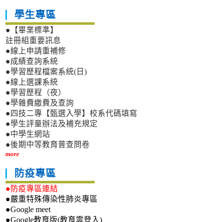
學生專區
●【畢業標準】
註冊組重要訊息
●線上申請重補修
●成績查詢系統
●學習歷程檔案系統(日)
●線上選課系統
●學習歷程（夜）
●學雜費繳費及查詢
●四技二專【甄選入學】校系代碼填寫
●學生評量辦法及補充規定
●中學生網站
●後期中等教育普查問卷
more
防疫專區
●防疫專區連結
●嚴重特殊傳染性肺炎專區
●Google meet
●Google教育版(教育雲登入)