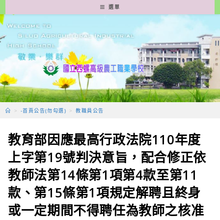
跳
選單
轉
至
主
要
內
容
>
-首頁公告(勿勾選)
>
教職員公告
教育部因應最高行政法院110年度
上字第19號判決意旨，配合修正依
教師法第14條第1項第4款至第11
款、第15條第1項規定解聘且終身
或一定期間不得聘任為教師之核准