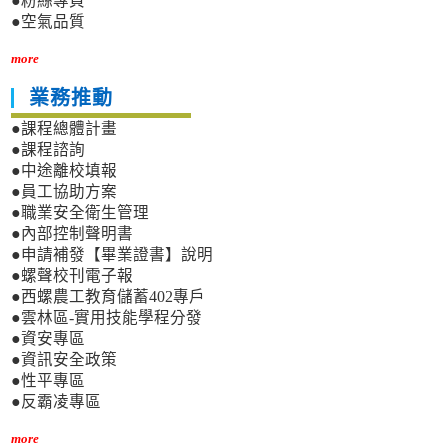
●粉絲專頁
●空氣品質
more
業務推動
●課程總體計畫
●課程諮詢
●中途離校填報
●員工協助方案
●職業安全衛生管理
●內部控制聲明書
●申請補發【畢業證書】說明
●螺聲校刊電子報
●西螺農工教育儲蓄402專戶
●雲林區-實用技能學程分發
●資安專區
●資訊安全政策
●性平專區
●反霸凌專區
more