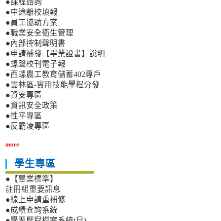
●課程諮詢
●中途離校填報
●員工協助方案
●職業安全衛生管理
●內部控制聲明書
●申請補發【畢業證書】說明
●螺聲校刊電子報
●西螺農工教育儲蓄402專戶
●雲林區-實用技能學程分發
●資安專區
●資訊安全政策
●性平專區
●反霸凌專區
more
學生專區
●【畢業標準】
註冊組重要訊息
●線上申請重補修
●成績查詢系統
●學習歷程檔案系統(日)