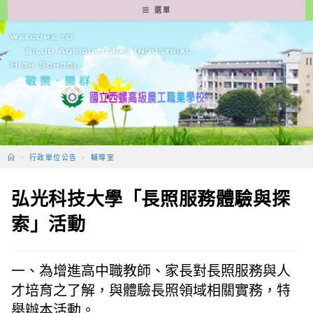
跳
選單
轉
至
主
要
內
容
>
行政單位公告
>
輔導室
弘光科技大學「長照服務體驗與探
索」活動
一、為增進高中職教師、家長對長照服務與人
才培育之了解，與體驗長照領域相關實務，特
舉辦本活動。