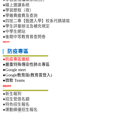
●線上選課系統
●學習歷程（夜）
●學雜費繳費及查詢
●四技二專【甄選入學】校系代碼填寫
●學生評量辦法及補充規定
●中學生網站
●後期中等教育普查問卷
more
防疫專區
●防疫專區連結
●嚴重特殊傳染性肺炎專區
●Google meet
●Google教育版(教育雲登入)
●微軟 Teams
新生專區
more
●新生報到
●招生管道名額
●特色招生報名
●運動績優招生報名