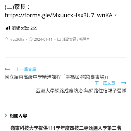
(二)家長：
https://forms.gle/MxuucxHsx3U7LwnKA。
瀏覽次數:
269
Post
Post
Post
hlvs369a
2024-01-11
活動資訊
/
輔導室
author:
published:
category:
Read
上一篇文章
國立羅東高級中學精進課程「幸福咖啡館(臺東場)」
more
下一篇文章
articles
亞洲大學網路成癮防治-無網路住宿親子營隊
相關內容
嶺東科技大學提供111學年度四技二專甄選入學第二階