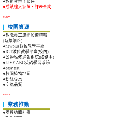
●教育雲電子郵件
●成績輸入系統、課表查詢
more
校園資源
●教職員工連網設備填報
(有線網路)
●newplus數位教學平臺
●IGT數位教學平臺(校內)
●公物維修通報系統(總務處)
●LIVE ABC英語學習系統
●easy test
●校園植物地圖
●粉絲專頁
●空氣品質
more
業務推動
●課程總體計畫