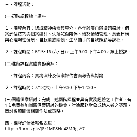
三、課程活動：
(一)初階課程線上講座：
１、課程內容：認識精神疾病與專介、各年齡層自殺議題探討、個
案評估技巧與個案研討、失落悲傷陪伴、憤怒情緒管理、意義建構
與心理韌性發展、自殺遺族關懷、生命捕手的自我照顧等課程。
２、課程時間：6/15~16 (六~日)，上午9:00-下午4:00，線上授課。
(二)進階課程實體實務演練：
１、課程內容：實務演練及個案評估書面報告與討論
２、課程時間：7/13(六)，上午9:30-下午12:30。
(三)團體個案研討：完成上述兩階課程並具有實務經驗之工作者，有
1次免費參加團體個案研討的機會，討論服務對象或助人者之議題，
商討後續關懷相關作法或策略。
四、課程詳情及報名表單：
https://forms.gle/J8z1MP8Hu48MRgsY7