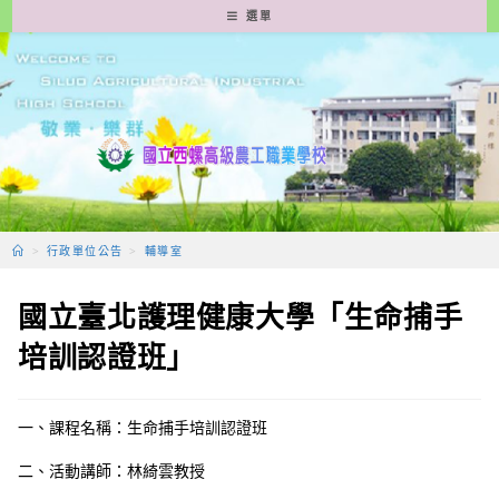
跳
選單
轉
至
主
要
內
容
>
行政單位公告
>
輔導室
國立臺北護理健康大學「生命捕手
培訓認證班」
一、課程名稱：生命捕手培訓認證班
二、活動講師：林綺雲教授