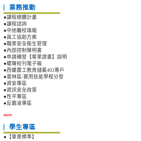
業務推動
●課程總體計畫
●課程諮詢
●中途離校填報
●員工協助方案
●職業安全衛生管理
●內部控制聲明書
●申請補發【畢業證書】說明
●螺聲校刊電子報
●西螺農工教育儲蓄402專戶
●雲林區-實用技能學程分發
●資安專區
●資訊安全政策
●性平專區
●反霸凌專區
more
學生專區
●【畢業標準】