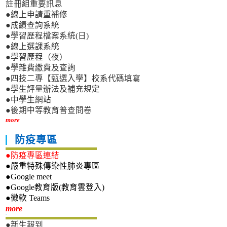
註冊組重要訊息
●線上申請重補修
●成績查詢系統
●學習歷程檔案系統(日)
●線上選課系統
●學習歷程（夜）
●學雜費繳費及查詢
●四技二專【甄選入學】校系代碼填寫
●學生評量辦法及補充規定
●中學生網站
●後期中等教育普查問卷
more
防疫專區
●防疫專區連結
●嚴重特殊傳染性肺炎專區
●Google meet
●Google教育版(教育雲登入)
●微軟 Teams
新生專區
more
●新生報到