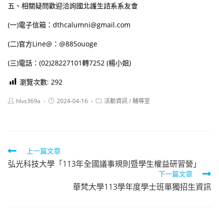
五、相關疑問歡迎洽詢國北護生諮系系友會
(一)電子信箱：dthcalumni@gmail.com
(二)官方Line@：@885ouoge
(三)電話：(02)28227101轉7252 (楊小姐)
瀏覽次數:
292
Post
Post
Post
hlvs369a
2024-04-16
活動資訊
/
輔導室
author:
published:
category:
Read
上一篇文章
弘光科技大學「113年全國議事規則暨學生權益研習營」
more
下一篇文章
articles
華梵大學113學年度學士班單獨招生資訊