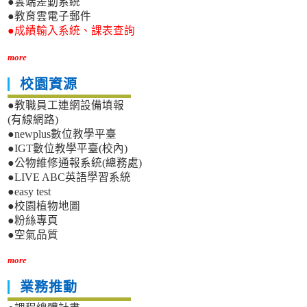
●雲端差勤系統
●教育雲電子郵件
●成績輸入系統、課表查詢
more
校園資源
●教職員工連網設備填報
(有線網路)
●newplus數位教學平臺
●IGT數位教學平臺(校內)
●公物維修通報系統(總務處)
●LIVE ABC英語學習系統
●easy test
●校園植物地圖
●粉絲專頁
●空氣品質
more
業務推動