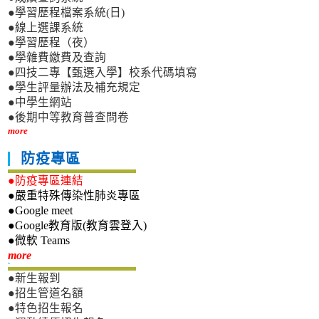
●學習歷程檔案系統(日)
●線上選課系統
●學習歷程（夜）
●學雜費繳費及查詢
●四技二專【甄選入學】校系代碼填寫
●學生評量辦法及補充規定
●中學生網站
●後期中等教育普查問卷
more
防疫專區
●防疫專區連結
●嚴重特殊傳染性肺炎專區
●Google meet
●Google教育版(教育雲登入)
●微軟 Teams
新生專區
more
●新生報到
●招生管道名額
●特色招生報名