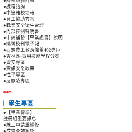
●課程總體計畫
●課程諮詢
●中途離校填報
●員工協助方案
●職業安全衛生管理
●內部控制聲明書
●申請補發【畢業證書】說明
●螺聲校刊電子報
●西螺農工教育儲蓄402專戶
●雲林區-實用技能學程分發
●資安專區
●資訊安全政策
●性平專區
●反霸凌專區
more
學生專區
●【畢業標準】
註冊組重要訊息
●線上申請重補修
●成績查詢系統