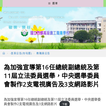
跳
選單
轉
至
主
要
內
容
>
-首頁公告(勿勾選)
>
教職員公告
為加強宣導第16任總統副總統及第
11屆立法委員選舉，中央選舉委員
會製作2支電視廣告及3支網路影片
為加強宣導第16任總統副總統及第11屆立法委員選舉，中央選舉委
員會製作2支電視廣告及3支網路影片
下載