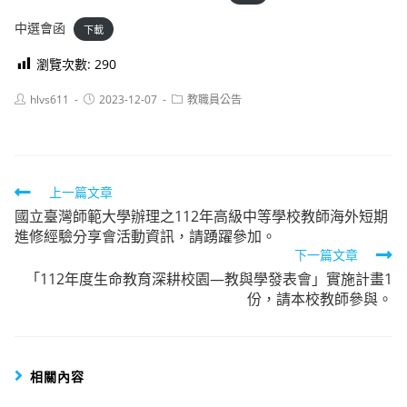
中選會函
下載
瀏覽次數:
290
Post
Post
Post
hlvs611
2023-12-07
教職員公告
author:
published:
category:
Read
上一篇文章
國立臺灣師範大學辦理之112年高級中等學校教師海外短期
more
進修經驗分享會活動資訊，請踴躍參加。
articles
下一篇文章
「112年度生命教育深耕校園—教與學發表會」實施計畫1
份，請本校教師參與。
相關內容