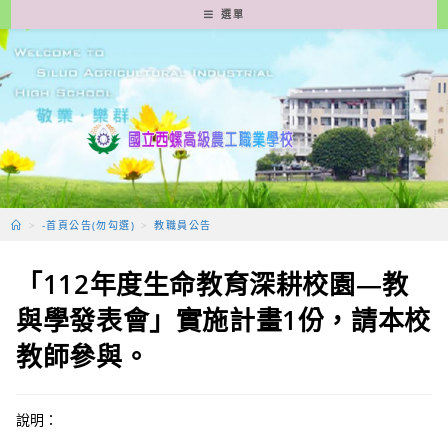
跳
選單
轉
至
主
要
內
容
>
-首頁公告(勿勾選)
>
教職員公告
「112年度生命教育深耕校園—教
與學發表會」實施計畫1份，請本校
教師參與。
說明：