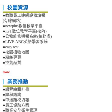
校園資源
●教職員工連網設備填報
(有線網路)
●newplus數位教學平臺
●IGT數位教學平臺(校內)
●公物維修通報系統(總務處)
●LIVE ABC英語學習系統
●easy test
●校園植物地圖
●粉絲專頁
●空氣品質
more
業務推動
●課程總體計畫
●課程諮詢
●中途離校填報
●員工協助方案
●職業安全衛生管理