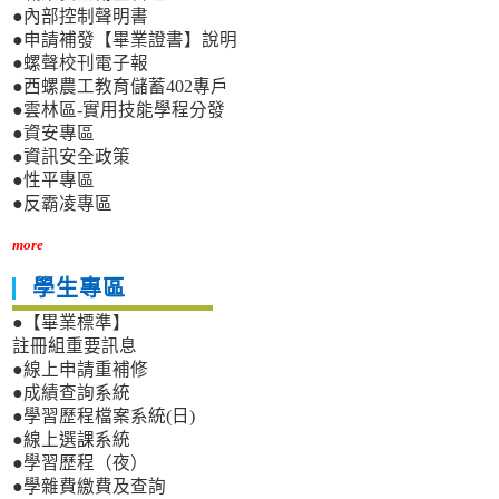
●內部控制聲明書
●申請補發【畢業證書】說明
●螺聲校刊電子報
●西螺農工教育儲蓄402專戶
●雲林區-實用技能學程分發
●資安專區
●資訊安全政策
●性平專區
●反霸凌專區
more
學生專區
●【畢業標準】
註冊組重要訊息
●線上申請重補修
●成績查詢系統
●學習歷程檔案系統(日)
●線上選課系統
●學習歷程（夜）
●學雜費繳費及查詢