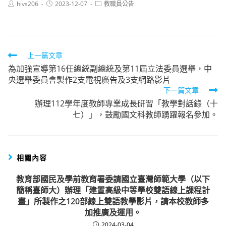
Post
Post
Post
hlvs206
2023-12-07
教職員公告
author:
published:
category:
Read
上一篇文章
為加強宣導第16任總統副總統及第11屆立法委員選舉，中
more
央選舉委員會製作2支電視廣告及3支網路影片
articles
下一篇文章
辦理112學年度教師專業成長研習「教學對話錄（十
七）」，鼓勵國文科教師踴躍報名參加。
相關內容
教育部國民及學前教育署委請國立臺灣師範大學（以下
簡稱臺師大）辦理「建置高級中等學校雙語線上課程計
畫」所製作之120部線上雙語教學影片，請本校教師多
加推廣及運用。
2024-03-04