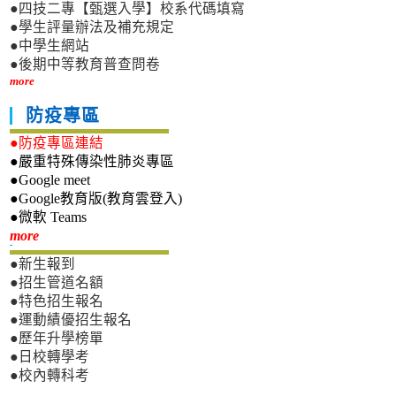
●四技二專【甄選入學】校系代碼填寫
●學生評量辦法及補充規定
●中學生網站
●後期中等教育普查問卷
more
防疫專區
●防疫專區連結
●嚴重特殊傳染性肺炎專區
●Google meet
●Google教育版(教育雲登入)
●微軟 Teams
新生專區
more
●新生報到
●招生管道名額
●特色招生報名
●運動績優招生報名
●歷年升學榜單
●日校轉學考
●校內轉科考