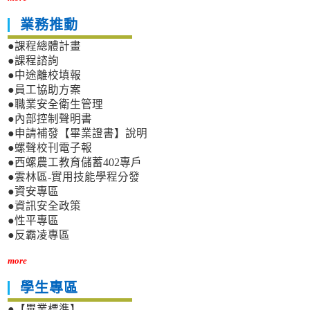
業務推動
●課程總體計畫
●課程諮詢
●中途離校填報
●員工協助方案
●職業安全衛生管理
●內部控制聲明書
●申請補發【畢業證書】說明
●螺聲校刊電子報
●西螺農工教育儲蓄402專戶
●雲林區-實用技能學程分發
●資安專區
●資訊安全政策
●性平專區
●反霸凌專區
more
學生專區
●【畢業標準】