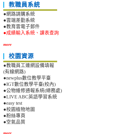
教職員系統
●網路請購系統
●雲端差勤系統
●教育雲電子郵件
●成績輸入系統、課表查詢
more
校園資源
●教職員工連網設備填報
(有線網路)
●newplus數位教學平臺
●IGT數位教學平臺(校內)
●公物維修通報系統(總務處)
●LIVE ABC英語學習系統
●easy test
●校園植物地圖
●粉絲專頁
●空氣品質
more