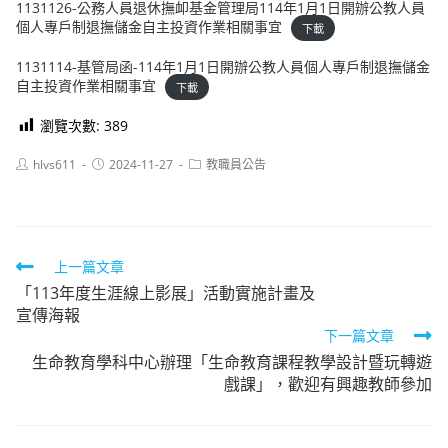
1131126-公務人員退休撫卹基金管理局114年1月1日開辦公教人員
個人專戶制退撫儲金自主投資作業相關事宜
下載
1131114-基管局函-114年1月1日開辦公教人員個人專戶制退撫儲金
自主投資作業相關事宜
下載
瀏覽次數:
389
Post
Post
Post
hlvs611
2024-11-27
教職員公告
author:
published:
category:
Read
上一篇文章
「113年度生涯線上影展」活動實施計畫及
more
宣傳海報
articles
下一篇文章
生命教育學科中心辦理「生命教育課程教學設計暨玩轉遊
戲課」，歡迎有興趣教師參加