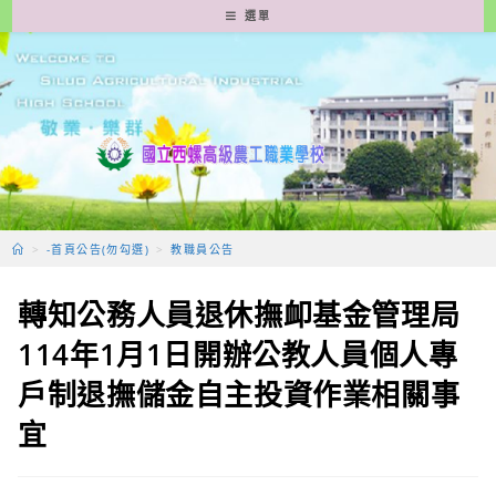
跳
選單
轉
至
主
要
內
容
>
-首頁公告(勿勾選)
>
教職員公告
轉知公務人員退休撫卹基金管理局
114年1月1日開辦公教人員個人專
戶制退撫儲金自主投資作業相關事
宜