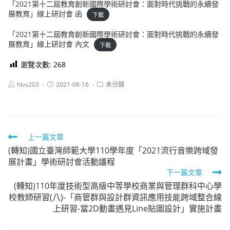
「2021第十二屆教育創新國際學術研討會：面對時代挑戰的永續發
展教育」線上研討會 函
下載
「2021第十二屆教育創新國際學術研討會：面對時代挑戰的永續發
展教育」線上研討會 內文
下載
瀏覽次數:
268
Post
Post
Post
hlvs203
2021-08-16
未分類
author:
published:
category:
Read
上一篇文章
(轉知)國立臺灣師範大學110學年度「2021流行音樂跨域發
more
展計畫」學術研討會活動議程
articles
下一篇文章
(轉知)110年度技術型高級中等學校商業與管理群科中心學
校教師研習(八)-「商管群與設計群資訊應用技能跨域整合線
上研習-當2D動畫遇見Line貼圖設計」實施計畫