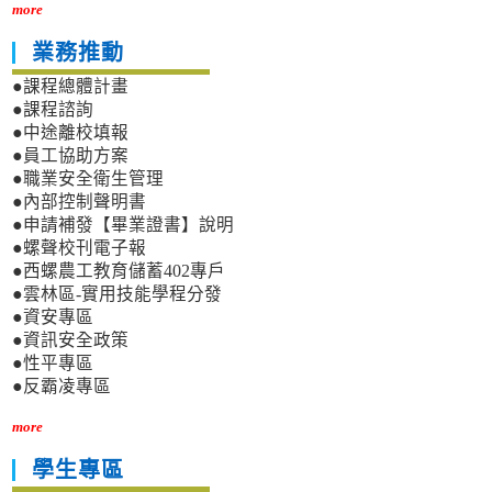
more
業務推動
●課程總體計畫
●課程諮詢
●中途離校填報
●員工協助方案
●職業安全衛生管理
●內部控制聲明書
●申請補發【畢業證書】說明
●螺聲校刊電子報
●西螺農工教育儲蓄402專戶
●雲林區-實用技能學程分發
●資安專區
●資訊安全政策
●性平專區
●反霸凌專區
more
學生專區