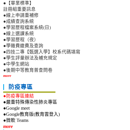
●【畢業標準】
註冊組重要訊息
●線上申請重補修
●成績查詢系統
●學習歷程檔案系統(日)
●線上選課系統
●學習歷程（夜）
●學雜費繳費及查詢
●四技二專【甄選入學】校系代碼填寫
●學生評量辦法及補充規定
●中學生網站
●後期中等教育普查問卷
more
防疫專區
●防疫專區連結
●嚴重特殊傳染性肺炎專區
●Google meet
●Google教育版(教育雲登入)
●微軟 Teams
新生專區
more