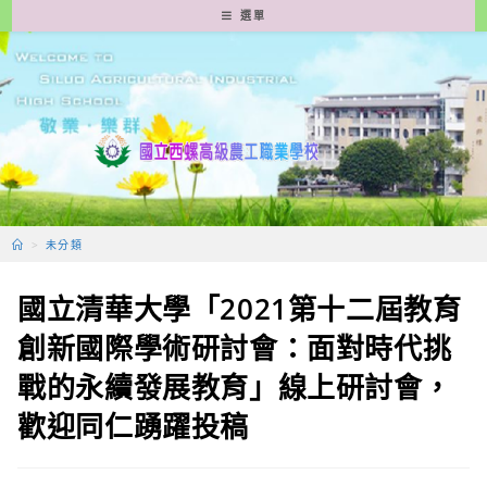
跳
選單
轉
至
主
要
內
容
>
未分類
國立清華大學「2021第十二屆教育
創新國際學術研討會：面對時代挑
戰的永續發展教育」線上研討會，
歡迎同仁踴躍投稿