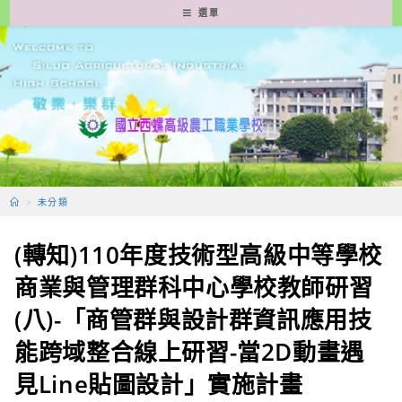
跳
選單
轉
至
主
要
內
容
>
未分類
(轉知)110年度技術型高級中等學校
商業與管理群科中心學校教師研習
(八)-「商管群與設計群資訊應用技
能跨域整合線上研習-當2D動畫遇
見Line貼圖設計」實施計畫