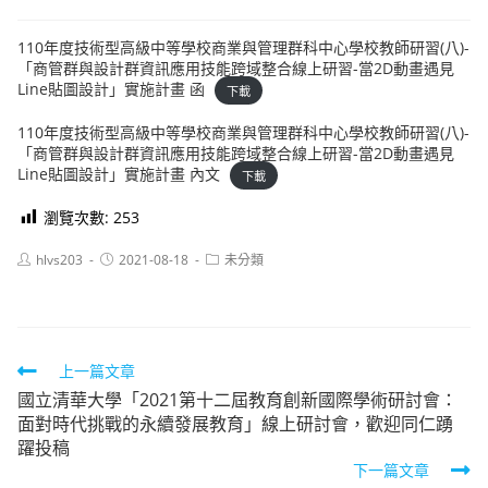
110年度技術型高級中等學校商業與管理群科中心學校教師研習(八)-
「商管群與設計群資訊應用技能跨域整合線上研習-當2D動畫遇見
Line貼圖設計」實施計畫 函
下載
110年度技術型高級中等學校商業與管理群科中心學校教師研習(八)-
「商管群與設計群資訊應用技能跨域整合線上研習-當2D動畫遇見
Line貼圖設計」實施計畫 內文
下載
瀏覽次數:
253
Post
Post
Post
hlvs203
2021-08-18
未分類
author:
published:
category:
Read
上一篇文章
國立清華大學「2021第十二屆教育創新國際學術研討會：
more
面對時代挑戰的永續發展教育」線上研討會，歡迎同仁踴
articles
躍投稿
下一篇文章