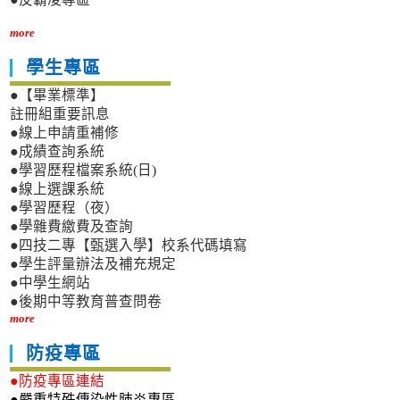
more
學生專區
●【畢業標準】
註冊組重要訊息
●線上申請重補修
●成績查詢系統
●學習歷程檔案系統(日)
●線上選課系統
●學習歷程（夜）
●學雜費繳費及查詢
●四技二專【甄選入學】校系代碼填寫
●學生評量辦法及補充規定
●中學生網站
●後期中等教育普查問卷
more
防疫專區
●防疫專區連結
●嚴重特殊傳染性肺炎專區