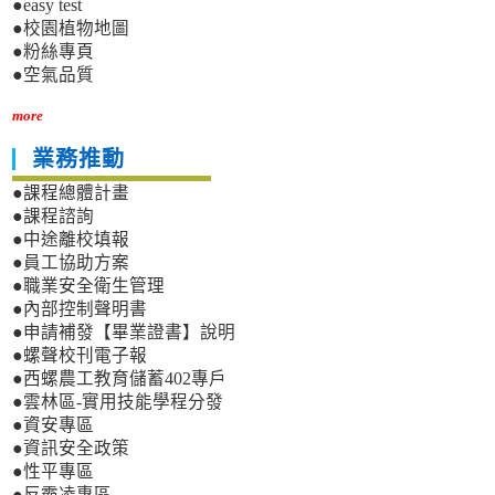
●easy test
●校園植物地圖
●粉絲專頁
●空氣品質
more
業務推動
●課程總體計畫
●課程諮詢
●中途離校填報
●員工協助方案
●職業安全衛生管理
●內部控制聲明書
●申請補發【畢業證書】說明
●螺聲校刊電子報
●西螺農工教育儲蓄402專戶
●雲林區-實用技能學程分發
●資安專區
●資訊安全政策
●性平專區
●反霸凌專區