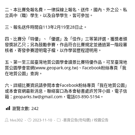
二、本比賽免報名費，一律採線上報名、送件，國內、外之公、私
立高中（職）學生，以及自學學生，皆可參加。
三、報名送件時間自113年2月19至28日止。
四、比賽分「特優」、「優選」及「佳作」三等第評選，獲獎者頒
發獎狀乙只；另為鼓勵參賽，作品符合比賽規定並通過第一階段審
核者，寄發參賽證明電子檔，以作學習歷程證明用。
五、第一至三屆臺灣地質公園學會讀景比賽特優作品，可至臺灣地
質公園學會官網(www.geopark.org.tw)、Facebook粉絲專頁「我
在地質公園」查詢。
六、詳細比賽資訊請參閱本會Facebook粉絲專頁「我在地質公園」
或本會官網最新消息，聯絡窗口為本會秘書處許芳萍小姐，電子信
箱：geoparks.tw@gmail.com，電話03-890-5194。
瀏覽次數:
242
Post
Post
Post
hlvs302
2023-11-10
-首頁公告(勿勾選)
/
校園公告
author:
published:
category: