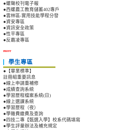
●螺聲校刊電子報
●西螺農工教育儲蓄402專戶
●雲林區-實用技能學程分發
●資安專區
●資訊安全政策
●性平專區
●反霸凌專區
more
學生專區
●【畢業標準】
註冊組重要訊息
●線上申請重補修
●成績查詢系統
●學習歷程檔案系統(日)
●線上選課系統
●學習歷程（夜）
●學雜費繳費及查詢
●四技二專【甄選入學】校系代碼填寫
●學生評量辦法及補充規定