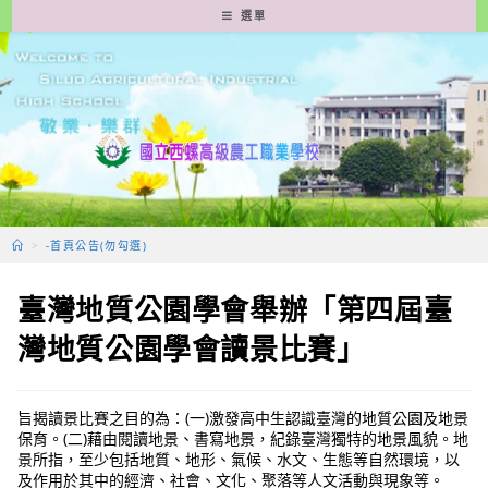
跳
選單
轉
至
主
要
內
容
>
-首頁公告(勿勾選)
臺灣地質公園學會舉辦「第四屆臺
灣地質公園學會讀景比賽」
旨揭讀景比賽之目的為：(一)激發高中生認識臺灣的地質公園及地景
保育。(二)藉由閱讀地景、書寫地景，紀錄臺灣獨特的地景風貌。地
景所指，至少包括地質、地形、氣候、水文、生態等自然環境，以
及作用於其中的經濟、社會、文化、聚落等人文活動與現象等。