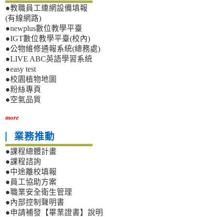
●教職員工連網設備填報
(有線網路)
●newplus數位教學平臺
●IGT數位教學平臺(校內)
●公物維修通報系統(總務處)
●LIVE ABC英語學習系統
●easy test
●校園植物地圖
●粉絲專頁
●空氣品質
more
業務推動
●課程總體計畫
●課程諮詢
●中途離校填報
●員工協助方案
●職業安全衛生管理
●內部控制聲明書
●申請補發【畢業證書】說明