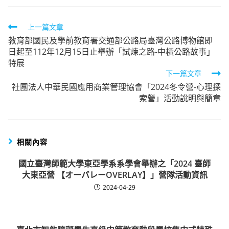
Read
上一篇文章
教育部國民及學前教育署交通部公路局臺灣公路博物館即
more
日起至112年12月15日止舉辦「試煉之路-中橫公路故事」
articles
特展
下一篇文章
社團法人中華民國應用商業管理協會「2024冬令營-心理探
索營」活動說明與簡章
相關內容
國立臺灣師範大學東亞學系系學會舉辦之「2024 臺師
大東亞營 【オーバレーOVERLAY】」營隊活動資訊
2024-04-29