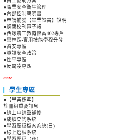
●員工協助方案
●職業安全衛生管理
●內部控制聲明書
●申請補發【畢業證書】說明
●螺聲校刊電子報
●西螺農工教育儲蓄402專戶
●雲林區-實用技能學程分發
●資安專區
●資訊安全政策
●性平專區
●反霸凌專區
more
學生專區
●【畢業標準】
註冊組重要訊息
●線上申請重補修
●成績查詢系統
●學習歷程檔案系統(日)
●線上選課系統
●學習歷程（夜）