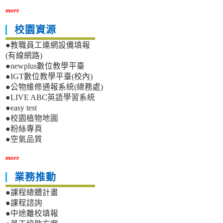
more
校園資源
●教職員工連網設備填報
(有線網路)
●newplus數位教學平臺
●IGT數位教學平臺(校內)
●公物維修通報系統(總務處)
●LIVE ABC英語學習系統
●easy test
●校園植物地圖
●粉絲專頁
●空氣品質
more
業務推動
●課程總體計畫
●課程諮詢
●中途離校填報