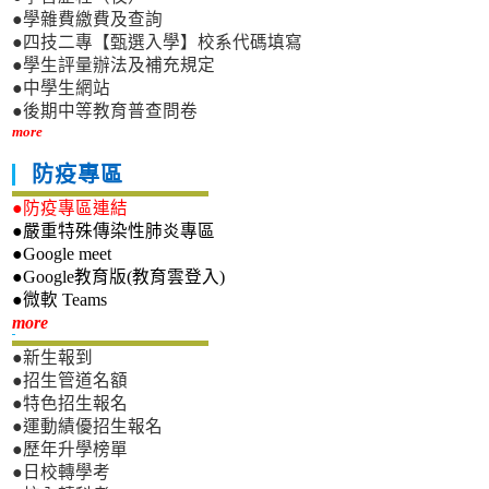
●學雜費繳費及查詢
●四技二專【甄選入學】校系代碼填寫
●學生評量辦法及補充規定
●中學生網站
●後期中等教育普查問卷
more
防疫專區
●防疫專區連結
●嚴重特殊傳染性肺炎專區
●Google meet
●Google教育版(教育雲登入)
●微軟 Teams
新生專區
more
●新生報到
●招生管道名額
●特色招生報名
●運動績優招生報名
●歷年升學榜單
●日校轉學考