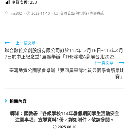
瀏覽次數:
253
Post
Post
Post
hlvs302
2023-11-10
-首頁公告(勿勾選)
/
宣導資訊
author:
published:
category:
Read
上一篇文章
聯合數位文創股份有限公司訂於112年12月16日~113年4月
more
7日於中正紀念堂1展廳舉辦「THE哆啦A夢展台北2023」
articles
下一篇文章
臺灣地質公園學會舉辦「第四屆臺灣地質公園學會讀景比
賽」
相關內容
轉知：國教署「各級學校114年暑假期間學生活動安全
注意事項」宣導資料1份，詳如附件，敬請參閱。
2025-06-10