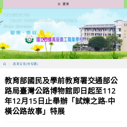
跳
選單
轉
至
主
要
內
容
>
-首頁公告(勿勾選)
教育部國民及學前教育署交通部公
路局臺灣公路博物館即日起至112
年12月15日止舉辦「試煉之路-中
橫公路故事」特展