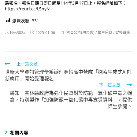
路報名，報名日期自即日起至114年3月17日止，報名網址如下：
https://reurl.cc/L5nyN
瀏覽次數:
331
Post
Post
Post
hlvs302a
2025-01-06
-首頁公告(勿勾選)
/
學生訊息
/
宣導資訊
author:
published:
category:
Read
上一篇文章
世新大學資訊管理學系辦理寒假高中營隊「探索生成式AI創
more
新應用」開始受理報名
articles
下一篇文章
轉知：雲林縣政府為強化民眾對於防範一氧化碳中毒之觀
念，特別製作「加強防範一氧化碳中毒宣導資料」，提供
師生參閱。
相關內容