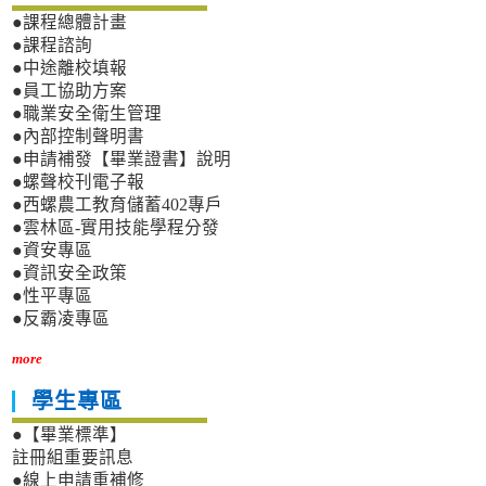
●課程總體計畫
●課程諮詢
●中途離校填報
●員工協助方案
●職業安全衛生管理
●內部控制聲明書
●申請補發【畢業證書】說明
●螺聲校刊電子報
●西螺農工教育儲蓄402專戶
●雲林區-實用技能學程分發
●資安專區
●資訊安全政策
●性平專區
●反霸凌專區
more
學生專區
●【畢業標準】
註冊組重要訊息
●線上申請重補修