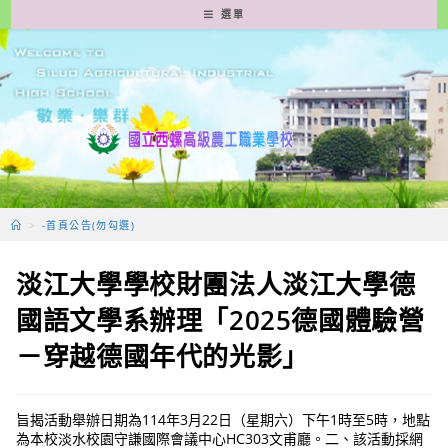
跳
選單
轉
至
主
要
內
容
>
-首頁公告(勿勾選)
淡江大學學校財團法人淡江大學德
國語文學系辦理「2025德國體驗營
－穿越德國年代的光影」
旨揭活動舉辦日期為114年3月22日（星期六）下午1時至5時，地點
為本校淡水校園守謙國際會議中心HC303文甫廳。二、該活動採網