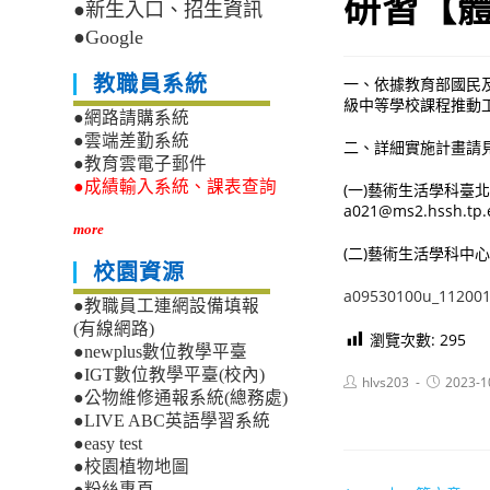
研習【體
●新生入口、招生資訊
●Google
教職員系統
一、依據教育部國民及
級中等學校課程推動
●網路請購系統
●雲端差勤系統
二、詳細實施計畫請
●教育雲電子郵件
●成績輸入系統、課表查詢
(一)藝術生活學科臺北平
a021@ms2.hssh.tp.
more
(二)藝術生活學科中心張
校園資源
a09530100u_112001
●教職員工連網設備填報
(有線網路)
瀏覽次數:
295
●newplus數位教學平臺
●IGT數位教學平臺(校內)
Post
Post
hlvs203
2023-1
author:
published:
●公物維修通報系統(總務處)
●LIVE ABC英語學習系統
●easy test
●校園植物地圖
●粉絲專頁