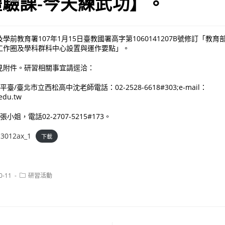
驗課-今天練武功】。
學前教育署107年1月15日臺教國署高字第1060141207B號修訂「教
工作圈及學科群科中心設置與運作要點」。
見附件。研習相關事宜請逕洽：
臺/臺北市立西松高中沈老師電話：02-2528-6618#303;e-mail：
edu.tw
小姐，電話02-2707-5215#173。
3012ax_1
下載
Post
0-11
研習活動
category: