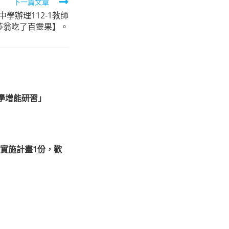
下一篇文章
學辦理112-1教師
莎翁吃了百靈果】。
學增能研習」
實施計畫1份，歡