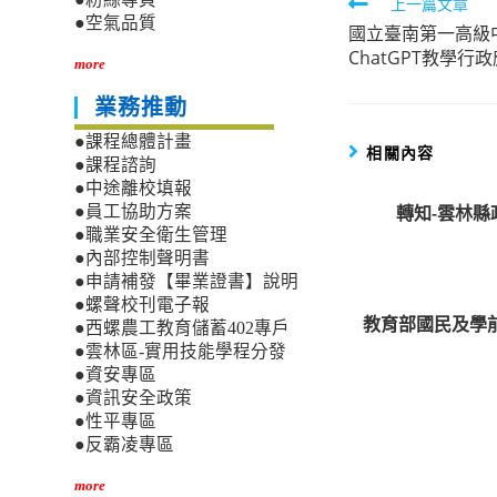
Read
上一篇文章
●空氣品質
國立臺南第一高級
more
ChatGPT教學行
articles
more
業務推動
●課程總體計畫
相關內容
●課程諮詢
●中途離校填報
轉知-雲林
●員工協助方案
●職業安全衛生管理
●內部控制聲明書
●申請補發【畢業證書】說明
●螺聲校刊電子報
教育部國民及學
●西螺農工教育儲蓄402專戶
●雲林區-實用技能學程分發
●資安專區
●資訊安全政策
●性平專區
●反霸凌專區
more