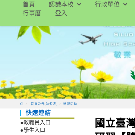
跳
首頁
認識本校
行政單位
轉
行事曆
登入
至
主
要
內
容
>
-首頁公告(勿勾選)
>
研習活動
快速連結
國立臺灣
●教職員入口
●學生入口