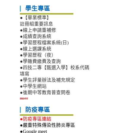
學生專區
●【畢業標準】
註冊組重要訊息
●線上申請重補修
●成績查詢系統
●學習歷程檔案系統(日)
●線上選課系統
●學習歷程（夜）
●學雜費繳費及查詢
●四技二專【甄選入學】校系代碼
填寫
●學生評量辦法及補充規定
●中學生網站
●後期中等教育普查問卷
more
防疫專區
●防疫專區連結
●嚴重特殊傳染性肺炎專區
●Google meet