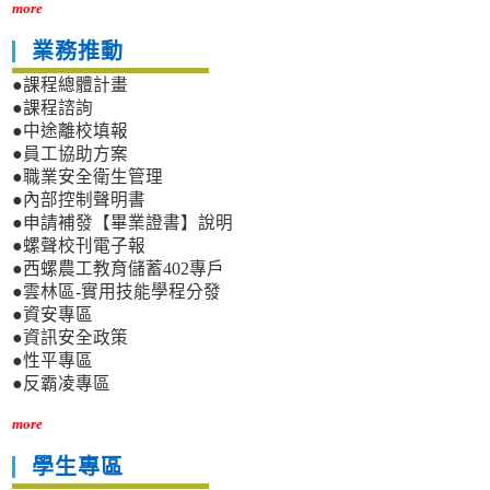
more
業務推動
●課程總體計畫
●課程諮詢
●中途離校填報
●員工協助方案
●職業安全衛生管理
●內部控制聲明書
●申請補發【畢業證書】說明
●螺聲校刊電子報
●西螺農工教育儲蓄402專戶
●雲林區-實用技能學程分發
●資安專區
●資訊安全政策
●性平專區
●反霸凌專區
more
學生專區