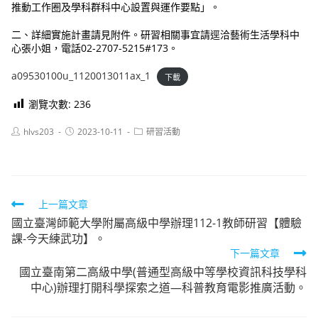
推動工作圈及學科群科中心設置與運作要點」。
二、詳細實施計畫請見附件。研習相關事宜請逕洽藝術生活學科中
心張小姐，電話02-2707-5215#173。
a09530100u_1120013011ax_1
下載
瀏覽次數:
236
Post
Post
Post
hlvs203
2023-10-11
研習活動
author:
published:
category:
Read
上一篇文章
國立臺灣師範大學附屬高級中學辦理112-1教師研習【體驗
more
課-今天練武功】。
articles
下一篇文章
國立臺南第二高級中學(普通型高級中等學校資訊科技學科
中心)辦理打開科學探索之道—科普教育電影推廣活動。