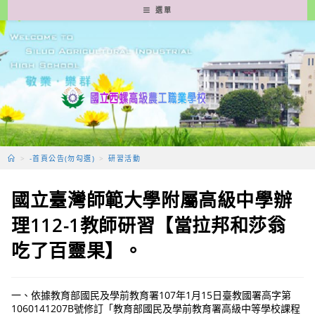
跳
選單
轉
至
主
要
內
容
>
-首頁公告(勿勾選)
>
研習活動
國立臺灣師範大學附屬高級中學辦
理112-1教師研習【當拉邦和莎翁
吃了百靈果】。
一、依據教育部國民及學前教育署107年1月15日臺教國署高字第
1060141207B號修訂「教育部國民及學前教育署高級中等學校課程