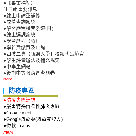
●【畢業標準】
註冊組重要訊息
●線上申請重補修
●成績查詢系統
●學習歷程檔案系統(日)
●線上選課系統
●學習歷程（夜）
●學雜費繳費及查詢
●四技二專【甄選入學】校系代碼填寫
●學生評量辦法及補充規定
●中學生網站
●後期中等教育普查問卷
more
防疫專區
●防疫專區連結
●嚴重特殊傳染性肺炎專區
●Google meet
●Google教育版(教育雲登入)
●微軟 Teams
新生專區
more