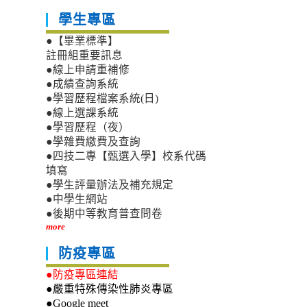
學生專區
●【畢業標準】
註冊組重要訊息
●線上申請重補修
●成績查詢系統
●學習歷程檔案系統(日)
●線上選課系統
●學習歷程（夜）
●學雜費繳費及查詢
●四技二專【甄選入學】校系代碼
填寫
●學生評量辦法及補充規定
●中學生網站
●後期中等教育普查問卷
more
防疫專區
●防疫專區連結
●嚴重特殊傳染性肺炎專區
●Google meet