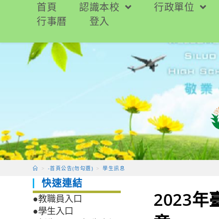
跳
首頁
認識本校
行政單位
轉
行事曆
登入
至
主
要
內
容
>
-首頁公告(勿勾選)
>
學生訊息
快速連結
2023
●教職員入口
●學生入口