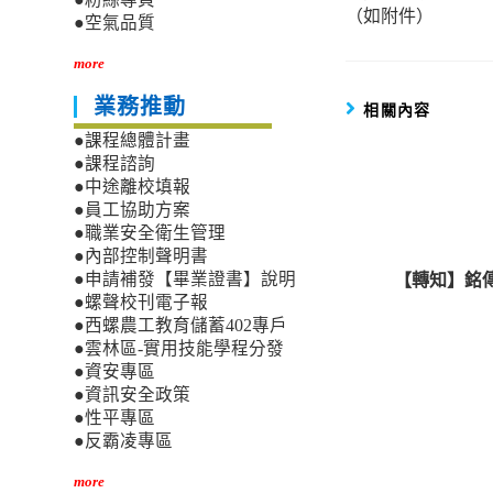
articles
（如附件）
●空氣品質
more
業務推動
相關內容
●課程總體計畫
●課程諮詢
●中途離校填報
●員工協助方案
●職業安全衛生管理
●內部控制聲明書
【轉知】銘
●申請補發【畢業證書】說明
●螺聲校刊電子報
●西螺農工教育儲蓄402專戶
●雲林區-實用技能學程分發
●資安專區
●資訊安全政策
●性平專區
●反霸凌專區
more