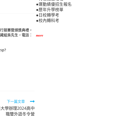
●運動績優招生報名
●歷年升學榜單
●日校轉學考
●校內轉科考
室舉行競賽暨頒獎典禮，
參考特藏組吳先生，電話：
more
sp?
下一篇文章
大學辦理2024高中
職雙外語冬令營