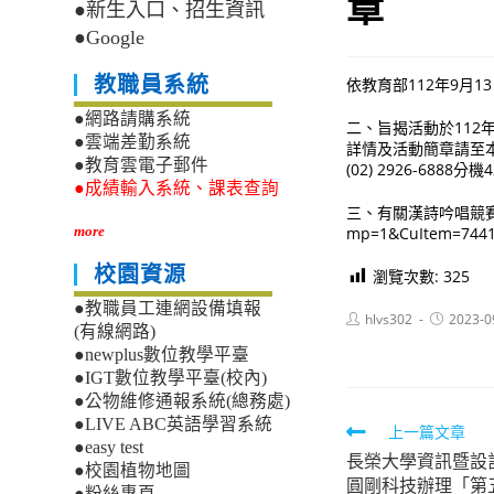
章
●新生入口、招生資訊
●Google
教職員系統
依教育部112年9月13
●網路請購系統
二、旨揭活動於112
●雲端差勤系統
詳情及活動簡章請至本館
●教育雲電子郵件
(02) 2926-6888分機
●成績輸入系統、課表查詢
三、有關漢詩吟唱競賽提示與
mp=1&CuItem=744
more
校園資源
瀏覽次數:
325
●教職員工連網設備填報
Post
Post
hlvs302
2023-0
(有線網路)
author:
published:
●newplus數位教學平臺
●IGT數位教學平臺(校內)
●公物維修通報系統(總務處)
●LIVE ABC英語學習系統
Read
上一篇文章
●easy test
長榮大學資訊暨設
more
●校園植物地圖
圓剛科技辦理「第
●粉絲專頁