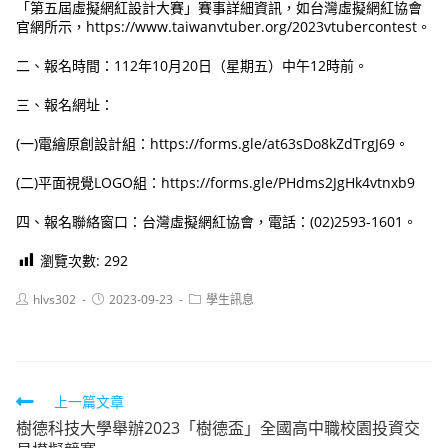
「第五屆虛擬網紅設計大賽」賽事詳細資訊，如台灣虛擬網紅協會
官網所示，https://www.taiwanvtuber.org/2023vtubercontest。
二、報名時間：112年10月20日（星期五）中午12時前。
三、報名網址：
(一)電繪原創設計組：https://forms.gle/at63sDo8kZdTrgJ69。
(二)平面視覺LOGO組：https://forms.gle/PHdms2JgHk4vtnxb9
四、報名聯絡窗口：台灣虛擬網紅協會，電話：(02)2593-1601。
瀏覽次數:
292
Post
Post
Post
hlvs302
2023-09-23
學生訊息
author:
published:
category:
Read
上一篇文章
樹德科技大學舉辦2023「樹德盃」全國高中職校園投資交
more