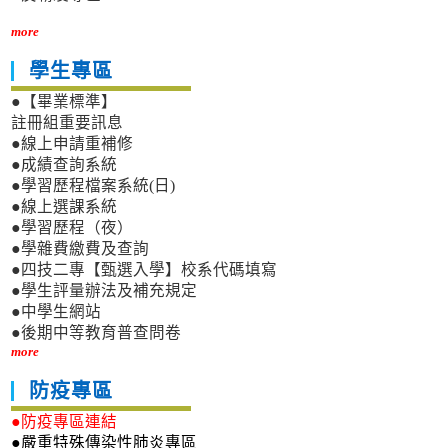
more
學生專區
●【畢業標準】
註冊組重要訊息
●線上申請重補修
●成績查詢系統
●學習歷程檔案系統(日)
●線上選課系統
●學習歷程（夜）
●學雜費繳費及查詢
●四技二專【甄選入學】校系代碼填寫
●學生評量辦法及補充規定
●中學生網站
●後期中等教育普查問卷
more
防疫專區
●防疫專區連結
●嚴重特殊傳染性肺炎專區