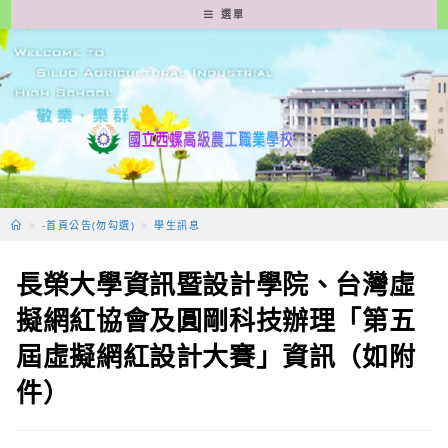
跳
選單
轉
至
主
要
內
容
>
-首頁公告(勿勾選)
>
學生訊息
長榮大學資訊暨設計學院、台灣虛
擬網紅協會及圓剛科技辦理「第五
屆虛擬網紅設計大賽」資訊（如附
件）