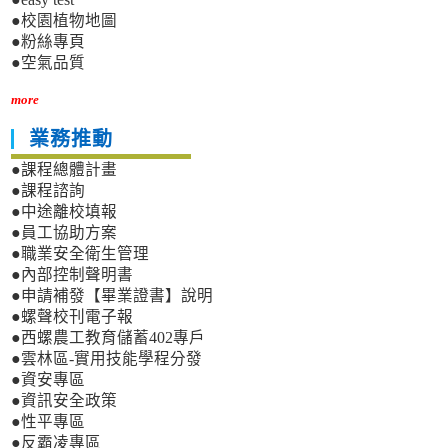
●校園植物地圖
●粉絲專頁
●空氣品質
more
業務推動
●課程總體計畫
●課程諮詢
●中途離校填報
●員工協助方案
●職業安全衛生管理
●內部控制聲明書
●申請補發【畢業證書】說明
●螺聲校刊電子報
●西螺農工教育儲蓄402專戶
●雲林區-實用技能學程分發
●資安專區
●資訊安全政策
●性平專區
●反霸凌專區