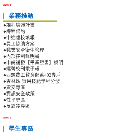
more
業務推動
●課程總體計畫
●課程諮詢
●中途離校填報
●員工協助方案
●職業安全衛生管理
●內部控制聲明書
●申請補發【畢業證書】說明
●螺聲校刊電子報
●西螺農工教育儲蓄402專戶
●雲林區-實用技能學程分發
●資安專區
●資訊安全政策
●性平專區
●反霸凌專區
more
學生專區