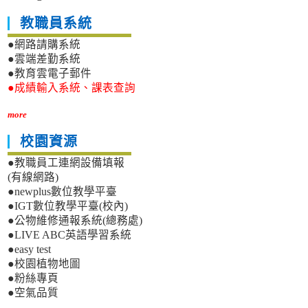
教職員系統
●網路請購系統
●雲端差勤系統
●教育雲電子郵件
●成績輸入系統、課表查詢
more
校園資源
●教職員工連網設備填報
(有線網路)
●newplus數位教學平臺
●IGT數位教學平臺(校內)
●公物維修通報系統(總務處)
●LIVE ABC英語學習系統
●easy test
●校園植物地圖
●粉絲專頁
●空氣品質