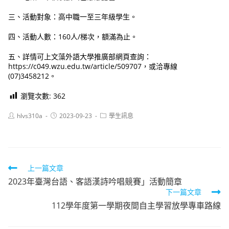
三、活動對象：高中職一至三年級學生。
四、活動人數：160人/梯次，額滿為止。
五、詳情可上文藻外語大學推廣部網頁查詢：
https://c049.wzu.edu.tw/article/509707，或洽專線
(07)3458212。
瀏覽次數:
362
Post
Post
Post
hlvs310a
2023-09-23
學生訊息
author:
published:
category:
Read
上一篇文章
2023年臺灣台語、客語漢詩吟唱競賽」活動簡章
more
下一篇文章
articles
112學年度第一學期夜間自主學習放學專車路線