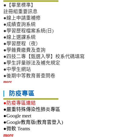
●【畢業標準】
註冊組重要訊息
●線上申請重補修
●成績查詢系統
●學習歷程檔案系統(日)
●線上選課系統
●學習歷程（夜）
●學雜費繳費及查詢
●四技二專【甄選入學】校系代碼填寫
●學生評量辦法及補充規定
●中學生網站
●後期中等教育普查問卷
more
防疫專區
●防疫專區連結
●嚴重特殊傳染性肺炎專區
●Google meet
●Google教育版(教育雲登入)
●微軟 Teams
新生專區
more