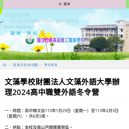
跳
選單
轉
至
主
要
內
容
>
-首頁公告(勿勾選)
>
學生訊息
文藻學校財團法人文藻外語大學辦
理2024高中職雙外語冬令營
一、時間：高中梯次自113年1月29日（星期一）至113年2月3日
（星期六），共6天5夜。
二、地點：本校及旗山芭娜娜露營區。