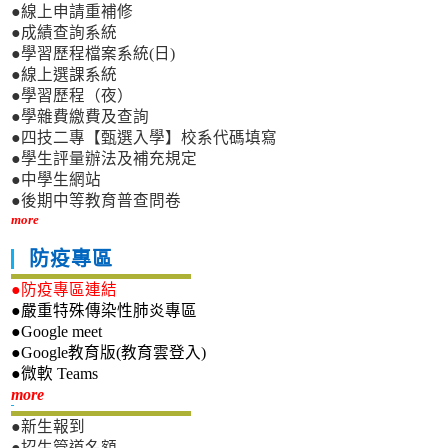
●線上申請重補修
●成績查詢系統
●學習歷程檔案系統(日)
●線上選課系統
●學習歷程（夜）
●學雜費繳費及查詢
●四技二專【甄選入學】校系代碼填寫
●學生評量辦法及補充規定
●中學生網站
●後期中等教育普查問卷
more
防疫專區
●防疫專區連結
●嚴重特殊傳染性肺炎專區
●Google meet
●Google教育版(教育雲登入)
●微軟 Teams
新生專區
more
●新生報到
●招生管道名額