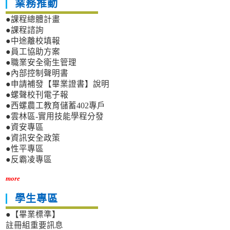
業務推動
●課程總體計畫
●課程諮詢
●中途離校填報
●員工協助方案
●職業安全衛生管理
●內部控制聲明書
●申請補發【畢業證書】說明
●螺聲校刊電子報
●西螺農工教育儲蓄402專戶
●雲林區-實用技能學程分發
●資安專區
●資訊安全政策
●性平專區
●反霸凌專區
more
學生專區
●【畢業標準】
註冊組重要訊息