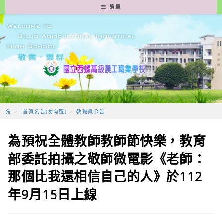
跳
選單
轉
至
主
要
內
容
>
-首頁公告(勿勾選)
>
教職員公告
為預祝全體教師教師節快樂，教育
部委託拍攝之敬師微電影《老師：
那個比我還相信自己的人》於112
年9月15日上線