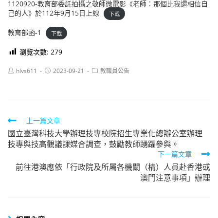
1120920-教育部委託拍攝之敬師微電影《老師：那個比我還相信自
己的人》於112年9月15日上線
下載
教育部函-1
下載
瀏覽次數:
279
Post
Post
Post
hlvs611
2023-09-21
教職員公告
author:
published:
category:
Read
上一篇文章
國立臺灣科技大學辦理技專校院招生專業化總辦公室辦理
more
技專與技高觀議課媒合調查，鼓勵教師踴躍參與。
articles
下一篇文章
前往港澳應依「行政院及所屬各機關（構）人員赴香港或
澳門注意事項」辦理