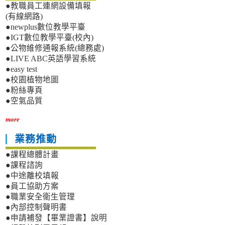
●教職員工連網設備填報
(有線網路)
●newplus數位教學平臺
●IGT數位教學平臺(校內)
●公物維修通報系統(總務處)
●LIVE ABC英語學習系統
●easy test
●校園植物地圖
●粉絲專頁
●空氣品質
more
業務推動
●課程總體計畫
●課程諮詢
●中途離校填報
●員工協助方案
●職業安全衛生管理
●內部控制聲明書
●申請補發【畢業證書】說明