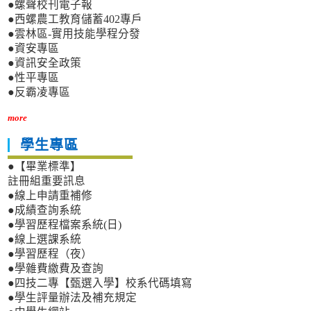
●螺聲校刊電子報
●西螺農工教育儲蓄402專戶
●雲林區-實用技能學程分發
●資安專區
●資訊安全政策
●性平專區
●反霸凌專區
more
學生專區
●【畢業標準】
註冊組重要訊息
●線上申請重補修
●成績查詢系統
●學習歷程檔案系統(日)
●線上選課系統
●學習歷程（夜）
●學雜費繳費及查詢
●四技二專【甄選入學】校系代碼填寫
●學生評量辦法及補充規定