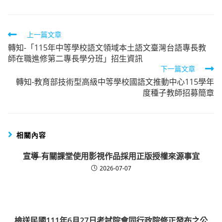
Read
上一篇文章
轉知-「115年中等學校語文領域本土語文臺灣台語專長教
more
師在職進修第二專長學分班」招生資訊
articles
下一篇文章
轉知-教育部技術型高級中等學校國語文推動中心115學年
度種子教師招募簡章
相關內容
宣導-有關課堂使用影視作品採用正版授權來源事宜
2026-07-07
檢送民國111年6月27日考試院會同行政院修正發布之公