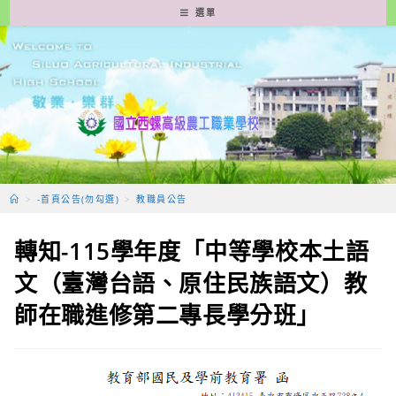
跳
選單
轉
至
主
要
內
容
>
-首頁公告(勿勾選)
>
教職員公告
轉知-115學年度「中等學校本土語
文（臺灣台語、原住民族語文）教
師在職進修第二專長學分班」