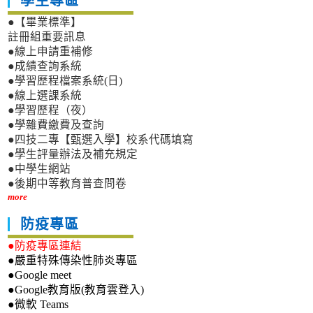
學生專區
●【畢業標準】
註冊組重要訊息
●線上申請重補修
●成績查詢系統
●學習歷程檔案系統(日)
●線上選課系統
●學習歷程（夜）
●學雜費繳費及查詢
●四技二專【甄選入學】校系代碼填寫
●學生評量辦法及補充規定
●中學生網站
●後期中等教育普查問卷
more
防疫專區
●防疫專區連結
●嚴重特殊傳染性肺炎專區
●Google meet
●Google教育版(教育雲登入)
●微軟 Teams