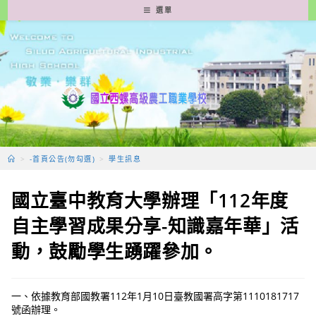
跳
選單
轉
至
主
要
內
容
>
-首頁公告(勿勾選)
>
學生訊息
國立臺中教育大學辦理「112年度
自主學習成果分享-知識嘉年華」活
動，鼓勵學生踴躍參加。
一、依據教育部國教署112年1月10日臺教國署高字第1110181717
號函辦理。