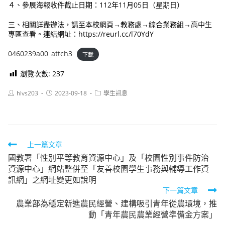
４、參展海報收件截止日期：112年11月05日（星期日）
三、相關詳盡辦法，請至本校網頁→教務處→綜合業務組→高中生
專區查看。連結網址：https://reurl.cc/l70YdY
0460239a00_attch3
下載
瀏覽次數:
237
Post
Post
Post
hlvs203
2023-09-18
學生訊息
author:
published:
category:
Read
上一篇文章
國教署「性別平等教育資源中心」及「校園性別事件防治
more
資源中心」網站整併至「友善校園學生事務與輔導工作資
articles
訊網」之網址變更如說明
下一篇文章
農業部為穩定新進農民經營、建構吸引青年從農環境，推
動「青年農民農業經營準備金方案」