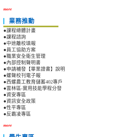
more
業務推動
●課程總體計畫
●課程諮詢
●中途離校填報
●員工協助方案
●職業安全衛生管理
●內部控制聲明書
●申請補發【畢業證書】說明
●螺聲校刊電子報
●西螺農工教育儲蓄402專戶
●雲林區-實用技能學程分發
●資安專區
●資訊安全政策
●性平專區
●反霸凌專區
more