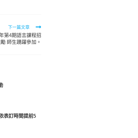
下一篇文章
2年第4期語言課程招
勵 師生踴躍參加。
動
學依表訂時間提前5