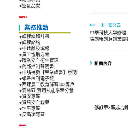
●空氣品質
more
Read
上一篇文章
業務推動
中華科技大學辦理「
more
●課程總體計畫
職創新創意創業競
articles
●課程諮詢
●中途離校填報
●員工協助方案
●職業安全衛生管理
相關內容
●內部控制聲明書
●申請補發【畢業證書】說明
●螺聲校刊電子報
●西螺農工教育儲蓄402專戶
●雲林區-實用技能學程分發
●資安專區
●資訊安全政策
修訂甲2區成吉線
●性平專區
●反霸凌專區
more