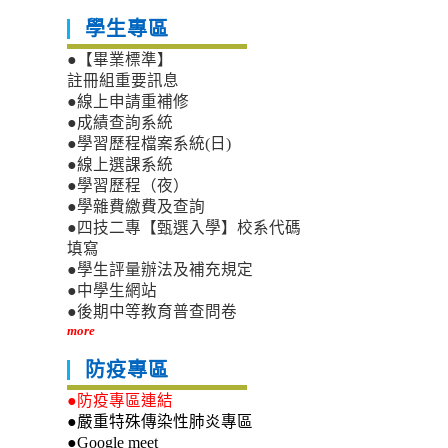
學生專區
●【畢業標準】
註冊組重要訊息
●線上申請重補修
●成績查詢系統
●學習歷程檔案系統(日)
●線上選課系統
●學習歷程（夜）
●學雜費繳費及查詢
●四技二專【甄選入學】校系代碼
填寫
●學生評量辦法及補充規定
●中學生網站
●後期中等教育普查問卷
more
防疫專區
●防疫專區連結
●嚴重特殊傳染性肺炎專區
●Google meet