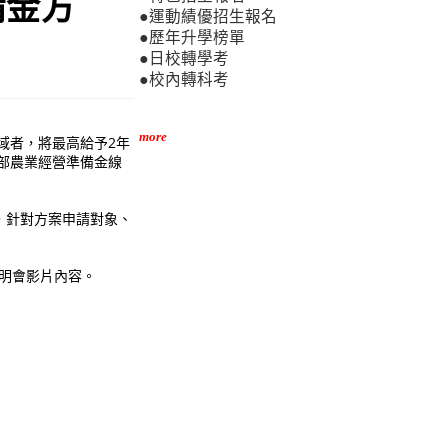
備金方
●運動績優招生報名
●歷年升學榜單
●日校轉學考
●校內轉科考
more
域者，將最高給予2年
本部農業經營準備金線
，針對方案申請對象、
說明會影片內容。