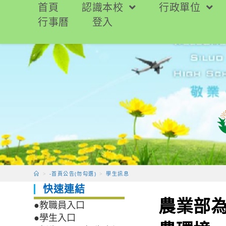
跳
首頁
認識本校
行政單位
轉
行事曆
登入
至
主
要
內
容
>
-首頁公告(勿勾選)
>
學生訊息
快速連結
農業部
●教職員入口
●學生入口