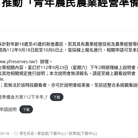
，推動「青年農民農業經營準
係針對年齡18歲至45歲的新進農民，若其具有農業經營技術及農業經營場
間為112年9月18日起至10月6日止，皆採線上報名進行，相關申請可至
w.yfreserves.tw/）辦理。
案相關內容，爰訂於112年9月23日（星期六）下午2時辦理線上說明會
及其他相關規定進行說明；本次說明會無須報名，請逕至線上觀看說明會
le.
x-iob）；若無法於該時段觀看者，亦可於說明會結束後，至前述整合系統觀看
準備金方案112下半年_f
下載
放申請說明
下載
Post
09-18
學生訊息
/
實習處(下載中心)
/
就業組(下載中心)
:
category: