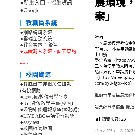
農環境
●新生入口、招生資訊
●Google
案」
教職員系統
●網路請購系統
說明：
●雲端差勤系統
一、農業經營準備金
●教育雲電子郵件
72萬元；本案申請期
●成績輸入系統、課表查詢
上申辦
整合系統（https://ww
more
二、為使申請人瞭解方
給付方式、申請流程
校園資源
（https://meet.goog
com/pyu-fgb
●教職員工連網設備填報
(有線網路)
推動青年農民農業經營
●newplus數位教學平臺
●IGT數位教學平臺(校內)
農業經營準備金_開
●公物維修通報系統(總務處)
●LIVE ABC英語學習系統
瀏覽次數:
231
●easy test
●校園植物地圖
Post
Post
hlvs503a
2023-
author:
published
●粉絲專頁