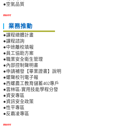
●空氣品質
more
業務推動
●課程總體計畫
●課程諮詢
●中途離校填報
●員工協助方案
●職業安全衛生管理
●內部控制聲明書
●申請補發【畢業證書】說明
●螺聲校刊電子報
●西螺農工教育儲蓄402專戶
●雲林區-實用技能學程分發
●資安專區
●資訊安全政策
●性平專區
●反霸凌專區
more