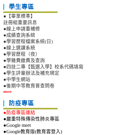
學生專區
●【畢業標準】
註冊組重要訊息
●線上申請重補修
●成績查詢系統
●學習歷程檔案系統(日)
●線上選課系統
●學習歷程（夜）
●學雜費繳費及查詢
●四技二專【甄選入學】校系代碼填寫
●學生評量辦法及補充規定
●中學生網站
●後期中等教育普查問卷
more
防疫專區
●防疫專區連結
●嚴重特殊傳染性肺炎專區
●Google meet
●Google教育版(教育雲登入)