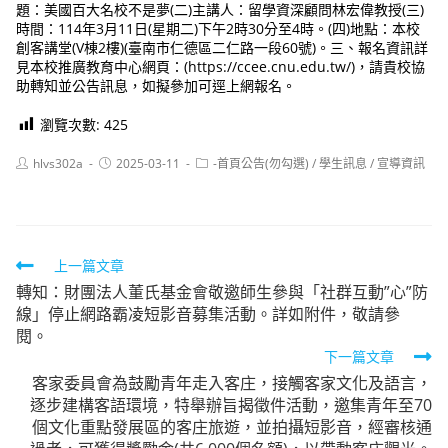
題：美國百大名校不是夢(二)主講人：留學資深顧問林宏偉教授(三)
時間：114年3月11日(星期二)下午2時30分至4時。(四)地點：本校
創客講堂(V棟2樓)(臺南市仁德區二仁路一段60號)。三、報名資訊詳
見本校推廣教育中心網頁：(https://ccee.cnu.edu.tw/)，請貴校協
助轉知並公告訊息，如擬參加可逕上網報名。
瀏覽次數:
425
Post
Post
Post
hlvs302a
2025-03-11
-首頁公告(勿勾選)
/
學生訊息
/
宣導資訊
author:
published:
category:
Read
上一篇文章
轉知：財團法人董氏基金會敬邀師生參與「社群互動”心”防
more
線」停止網路霸凌短影音募集活動。詳如附件，敬請參
articles
閱。
下一篇文章
客家委員會為鼓勵青年走入客庄，接觸客家文化及語言，
逐步建構客語環境，特舉辦旨揭徵件活動，邀集青年至70
個文化重點發展區的客庄旅遊，並拍攝短影音，經審核通