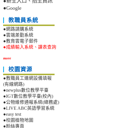
●新生入口、招生資訊
●Google
教職員系統
●網路請購系統
●雲端差勤系統
●教育雲電子郵件
●成績輸入系統、課表查詢
more
校園資源
●教職員工連網設備填報
(有線網路)
●newplus數位教學平臺
●IGT數位教學平臺(校內)
●公物維修通報系統(總務處)
●LIVE ABC英語學習系統
●easy test
●校園植物地圖
●粉絲專頁