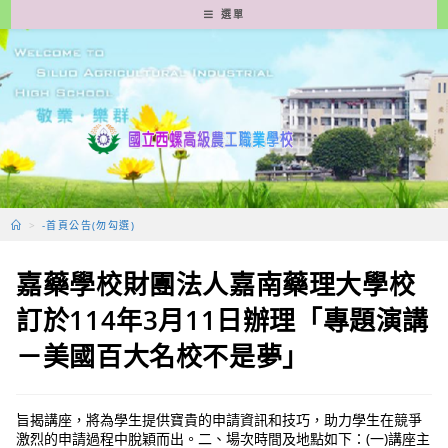
跳
選單
轉
至
主
要
內
容
>
-首頁公告(勿勾選)
嘉藥學校財團法人嘉南藥理大學校
訂於114年3月11日辦理「專題演講
－美國百大名校不是夢」
旨揭講座，將為學生提供寶貴的申請資訊和技巧，助力學生在競爭
激烈的申請過程中脫穎而出。二、場次時間及地點如下：(一)講座主