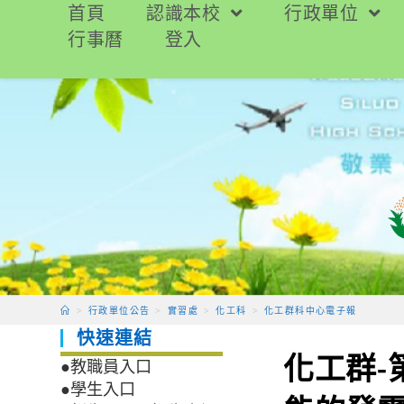
跳
首頁
認識本校
行政單位
轉
行事曆
登入
至
主
要
內
容
>
行政單位公告
>
實習處
>
化工科
>
化工群科中心電子報
快速連結
化工群-
●教職員入口
●學生入口