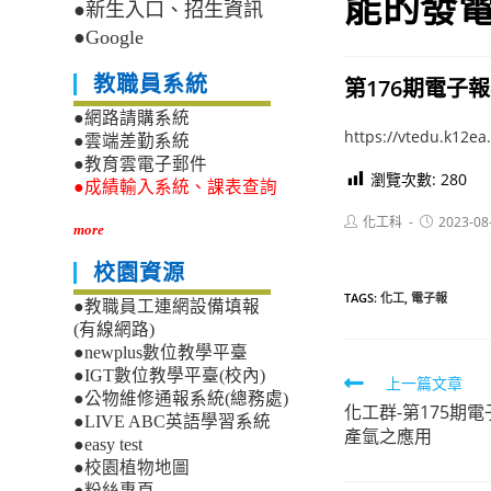
能的發
●新生入口、招生資訊
●Google
教職員系統
第176期電子報
●網路請購系統
https://vtedu.k12e
●雲端差勤系統
●教育雲電子郵件
瀏覽次數:
280
●成績輸入系統、課表查詢
Post
Post
化工科
2023-08
more
author:
published:
校園資源
TAGS:
化工
,
電子報
●教職員工連網設備填報
(有線網路)
●newplus數位教學平臺
●IGT數位教學平臺(校內)
Read
上一篇文章
●公物維修通報系統(總務處)
化工群-第175期
more
●LIVE ABC英語學習系統
產氫之應用
articles
●easy test
●校園植物地圖
●粉絲專頁