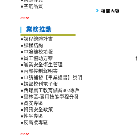
●空氣品質
相關內容
more
業務推動
●課程總體計畫
●課程諮詢
●中途離校填報
●員工協助方案
●職業安全衛生管理
●內部控制聲明書
●申請補發【畢業證書】說明
●螺聲校刊電子報
●西螺農工教育儲蓄402專戶
●雲林區-實用技能學程分發
●資安專區
●資訊安全政策
●性平專區
●反霸凌專區
more