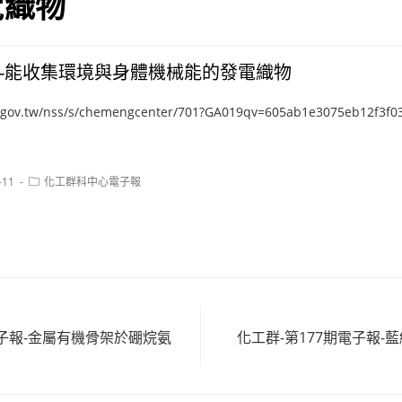
電織物
-能收集環境與身體機械能的發電織物
a.gov.tw/nss/s/chemengcenter/701?GA019qv=605ab1e3075eb12f3f0
Post
-11
化工群科中心電子報
category:
電子報-金屬有機骨架於硼烷氨
化工群-第177期電子報-