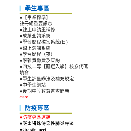
學生專區
●【畢業標準】
註冊組重要訊息
●線上申請重補修
●成績查詢系統
●學習歷程檔案系統(日)
●線上選課系統
●學習歷程（夜）
●學雜費繳費及查詢
●四技二專【甄選入學】校系代碼
填寫
●學生評量辦法及補充規定
●中學生網站
●後期中等教育普查問卷
more
防疫專區
●防疫專區連結
●嚴重特殊傳染性肺炎專區
●Google meet