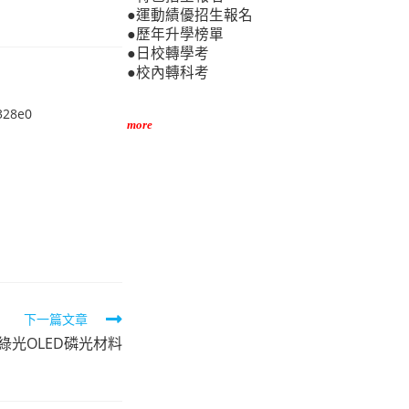
●運動績優招生報名
●歷年升學榜單
●日校轉學考
●校內轉科考
328e0
more
下一篇文章
藍綠光OLED磷光材料