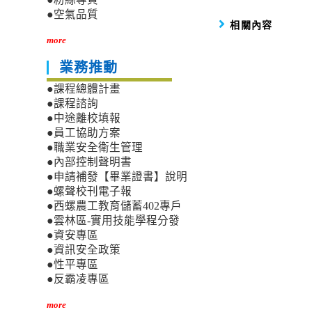
●空氣品質
相關內容
more
業務推動
●課程總體計畫
●課程諮詢
●中途離校填報
●員工協助方案
●職業安全衛生管理
●內部控制聲明書
●申請補發【畢業證書】說明
●螺聲校刊電子報
●西螺農工教育儲蓄402專戶
●雲林區-實用技能學程分發
●資安專區
●資訊安全政策
●性平專區
●反霸凌專區
more