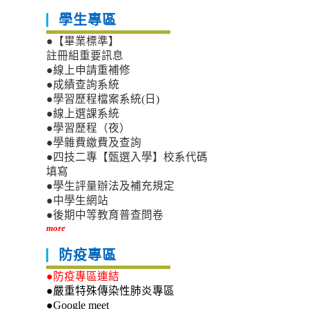
學生專區
●【畢業標準】
註冊組重要訊息
●線上申請重補修
●成績查詢系統
●學習歷程檔案系統(日)
●線上選課系統
●學習歷程（夜）
●學雜費繳費及查詢
●四技二專【甄選入學】校系代碼
填寫
●學生評量辦法及補充規定
●中學生網站
●後期中等教育普查問卷
more
防疫專區
●防疫專區連結
●嚴重特殊傳染性肺炎專區
●Google meet