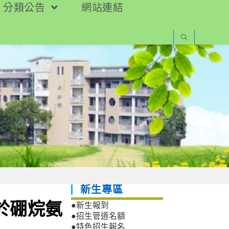
分類公告
網站連結
新生專區
架於硼烷氨
●新生報到
●招生管道名額
●特色招生報名