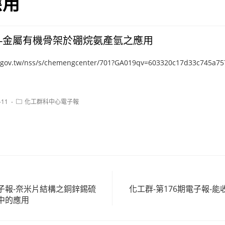
應用
-金屬有機骨架於硼烷氨產氫之應用
ea.gov.tw/nss/s/chemengcenter/701?GA019qv=603320c17d33c745a7
Post
-11
化工群科中心電子報
category:
電子報-奈米片結構之銅鋅錫硫
化工群-第176期電子報-
中的應用