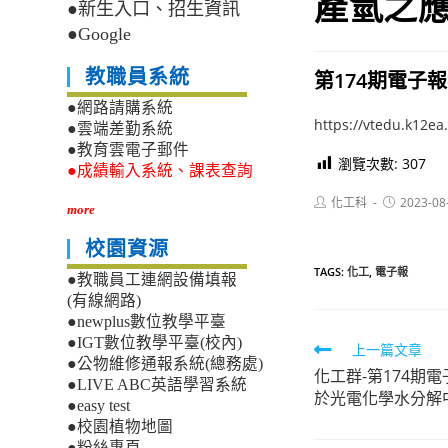
產氫之
●新生入口、招生資訊
●Google
教職員系統
第174期電子報
●網路請購系統
https://vtedu.k12
●雲端差勤系統
●教育雲電子郵件
瀏覽次數:
307
●成績輸入系統、課表查詢
Post
Post
化工科
2023-08
more
author:
published:
校園資源
TAGS:
化工
,
電子報
●教職員工連網設備填報
(有線網路)
●newplus數位教學平臺
●IGT數位教學平臺(校內)
Read
上一篇文章
●公物維修通報系統(總務處)
化工群-第174期
more
●LIVE ABC英語學習系統
於光電化學水分解
articles
●easy test
●校園植物地圖
●粉絲專頁