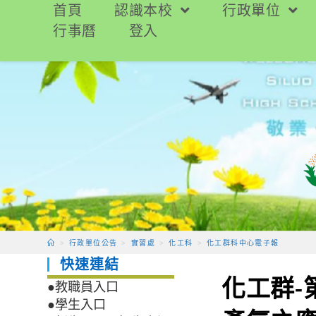
跳
首頁
認識本校
行政單位
轉
行事曆
登入
至
主
要
內
容
>
行政單位公告
>
實習處
>
化工科
>
化工群科中心電子報
快速連結
化工群-
●教職員入口
●學生入口