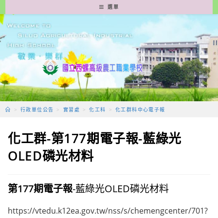
跳
選單
轉
至
主
要
內
容
>
行政單位公告
>
實習處
>
化工科
>
化工群科中心電子報
化工群-第177期電子報-藍綠光
OLED磷光材料
第177期電子報
-藍綠光OLED磷光材料
https://vtedu.k12ea.gov.tw/nss/s/chemengcenter/701?