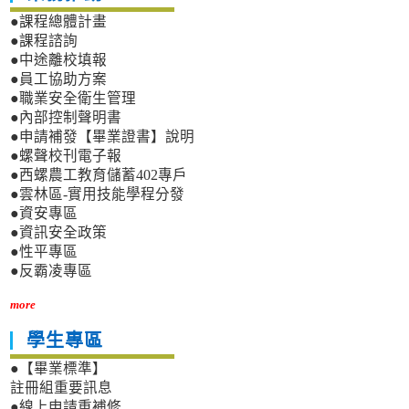
●課程總體計畫
●課程諮詢
●中途離校填報
●員工協助方案
●職業安全衛生管理
●內部控制聲明書
●申請補發【畢業證書】說明
●螺聲校刊電子報
●西螺農工教育儲蓄402專戶
●雲林區-實用技能學程分發
●資安專區
●資訊安全政策
●性平專區
●反霸凌專區
more
學生專區
●【畢業標準】
註冊組重要訊息
●線上申請重補修