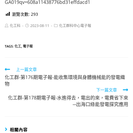
GA019qv=608a11438776bd31effdacd1
瀏覽次數:
293
Post
Post
Post
化工科
2023-08-11
化工群科中心電子報
author:
published:
category:
TAGS:
化工
,
電子報
Read
上一篇文章
化工群-第176期電子報-能收集環境與身體機械能的發電織
more
物
articles
下一篇文章
化工群-第178期電子報-水進得去，電出的來，電費省下來
─出海口綠能發電探究應用
相關內容