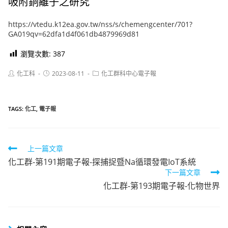
吸附銅離子之研究
https://vtedu.k12ea.gov.tw/nss/s/chemengcenter/701?
GA019qv=62dfa1d4f061db4879969d81
瀏覽次數:
387
Post
Post
Post
化工科
2023-08-11
化工群科中心電子報
author:
published:
category:
TAGS:
化工
,
電子報
Read
上一篇文章
化工群-第191期電子報-探捕捉暨Na循環發電IoT系統
more
下一篇文章
articles
化工群-第193期電子報-化物世界