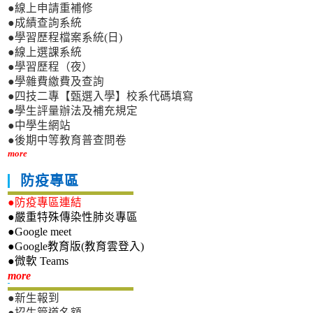
●線上申請重補修
●成績查詢系統
●學習歷程檔案系統(日)
●線上選課系統
●學習歷程（夜）
●學雜費繳費及查詢
●四技二專【甄選入學】校系代碼填寫
●學生評量辦法及補充規定
●中學生網站
●後期中等教育普查問卷
more
防疫專區
●防疫專區連結
●嚴重特殊傳染性肺炎專區
●Google meet
●Google教育版(教育雲登入)
●微軟 Teams
新生專區
more
●新生報到
●招生管道名額