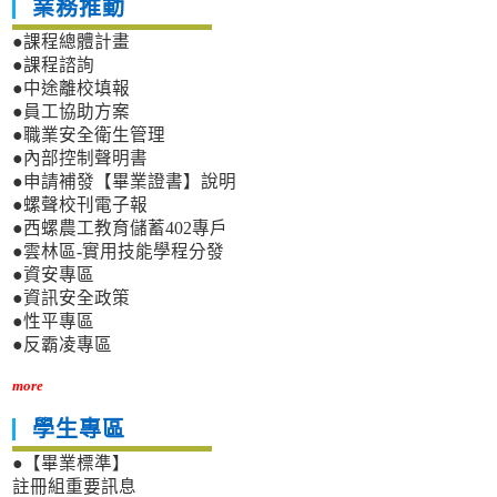
業務推動
●課程總體計畫
●課程諮詢
●中途離校填報
●員工協助方案
●職業安全衛生管理
●內部控制聲明書
●申請補發【畢業證書】說明
●螺聲校刊電子報
●西螺農工教育儲蓄402專戶
●雲林區-實用技能學程分發
●資安專區
●資訊安全政策
●性平專區
●反霸凌專區
more
學生專區
●【畢業標準】
註冊組重要訊息