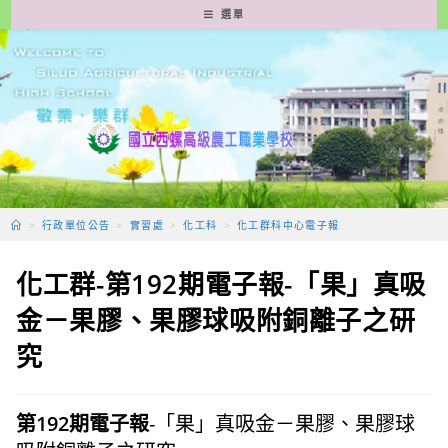
跳
選單
轉
至
主
要
內
容
>
行政單位公告
>
實習處
>
化工科
>
化工群科中心電子報
化工群-第192期電子報-「果」真吸
金－果膠、果膠球吸附銅離子之研
究
第192期電子報
-「果」真吸金－果膠、果膠球