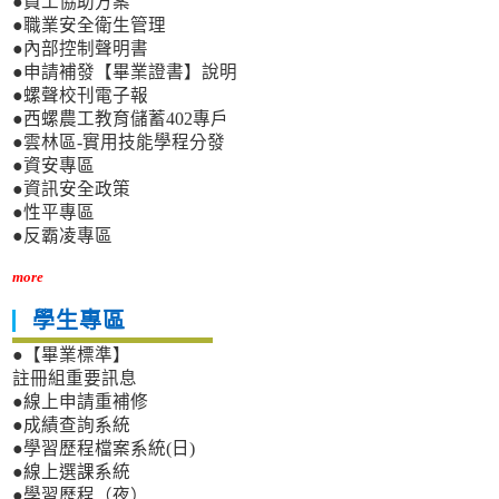
●員工協助方案
●職業安全衛生管理
●內部控制聲明書
●申請補發【畢業證書】說明
●螺聲校刊電子報
●西螺農工教育儲蓄402專戶
●雲林區-實用技能學程分發
●資安專區
●資訊安全政策
●性平專區
●反霸凌專區
more
學生專區
●【畢業標準】
註冊組重要訊息
●線上申請重補修
●成績查詢系統
●學習歷程檔案系統(日)
●線上選課系統
●學習歷程（夜）