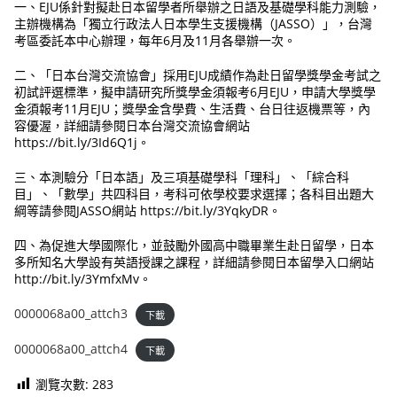
一、EJU係針對擬赴日本留學者所舉辦之日語及基礎學科能力測驗，
主辦機構為「獨立行政法人日本學生支援機構（JASSO）」，台灣
考區委託本中心辦理，每年6月及11月各舉辦一次。
二、「日本台灣交流協會」採用EJU成績作為赴日留學獎學金考試之
初試評選標準，擬申請研究所獎學金須報考6月EJU，申請大學獎學
金須報考11月EJU；獎學金含學費、生活費、台日往返機票等，內
容優渥，詳細請參閱日本台灣交流協會網站
https://bit.ly/3Id6Q1j。
三、本測驗分「日本語」及三項基礎學科「理科」、「綜合科
目」、「數學」共四科目，考科可依學校要求選擇；各科目出題大
綱等請參閱JASSO網站 https://bit.ly/3YqkyDR。
四、為促進大學國際化，並鼓勵外國高中職畢業生赴日留學，日本
多所知名大學設有英語授課之課程，詳細請參閱日本留學入口網站
http://bit.ly/3YmfxMv。
0000068a00_attch3
下載
0000068a00_attch4
下載
瀏覽次數:
283