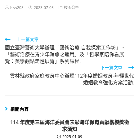
Post
Post
Post
hlvs203
2023-07-03
校園公告
author:
published:
category:
Read
上一篇文章
國立臺灣藝術大學辦理「藝術治療-自我探索工作坊」、
more
「藝術治療在青少年輔導之運用」及「哲學家陪你看展
articles
覽：美學觀點走進展覽」系列課程.
下一篇文章
雲林縣政府家庭教育中心辦理112年度婚姻教育-年輕世代
婚姻教育強化方案活動.
相關內容
114 年度第三屆海洋委員會表彰海洋保育貢獻楷模獎徵
求須知
2025-01-09