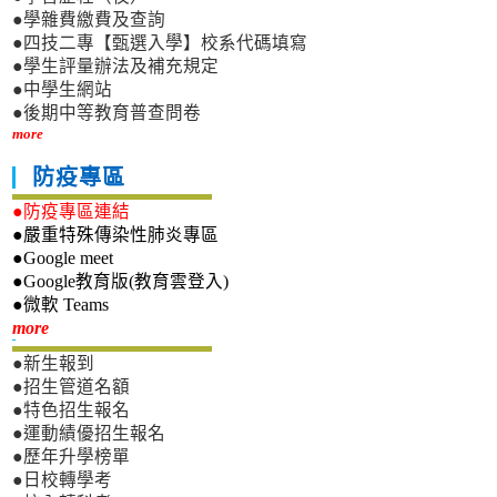
●學雜費繳費及查詢
●四技二專【甄選入學】校系代碼填寫
●學生評量辦法及補充規定
●中學生網站
●後期中等教育普查問卷
more
防疫專區
●防疫專區連結
●嚴重特殊傳染性肺炎專區
●Google meet
●Google教育版(教育雲登入)
●微軟 Teams
新生專區
more
●新生報到
●招生管道名額
●特色招生報名
●運動績優招生報名
●歷年升學榜單
●日校轉學考