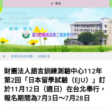
跳
選單
轉
至
主
要
內
容
>
-首頁公告(勿勾選)
>
校園公告
財團法人語言訓練測驗中心112年
第2回「日本留學試驗（EJU）」訂
於11月12日（週日）在台北舉行，
報名期間為7月3日～7月28日