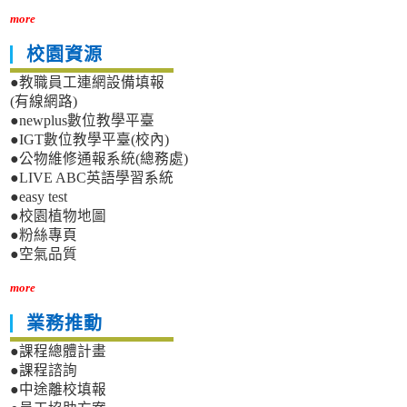
more
校園資源
●教職員工連網設備填報
(有線網路)
●newplus數位教學平臺
●IGT數位教學平臺(校內)
●公物維修通報系統(總務處)
●LIVE ABC英語學習系統
●easy test
●校園植物地圖
●粉絲專頁
●空氣品質
more
業務推動
●課程總體計畫
●課程諮詢
●中途離校填報