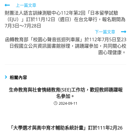
Read
上一篇文章
財團法人語言訓練測驗中心112年第2回「日本留學試驗
more
（EJU）」訂於11月12日（週日）在台北舉行，報名期間為
articles
7月3日～7月28日
下一篇文章
函轉教育部「校園心聲音巡迴列車展」於112年7月5日至23
日假國立公共資訊圖書館辦理，請踴躍參加，共同關心校
園心理健康。
相關內容
生命教育與社會情緒教育(SEE)工作坊，歡迎教師踴躍報
名參加。
2024-09-11
「大學選才與高中育才輔助系統計畫」訂於111年2月26