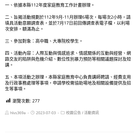
一、依據本縣112年度家庭教育工作計畫辦理。
二、旨揭活動規劃於112年9月-11月辦理6場次，每場次2小時，請
填具活動意願調查表，並於7月17日前回傳調查表電子檔，以利場
次安排，額滿為止。
三、參加對象：高中職、大專院校學生。
四、活動內容：人際互動與情感追求、情感關係的互動與經營、網
路交友的陷阱與危機介紹、數位性別暴力預防等相關議題探討及短
講。
五、本項活動之辦理，本縣家庭教育中心負責講師聘請、經費支用
及行政事務處理等事項，申請學校需協助場地及相關設備提供及招
生等事項。
瀏覽次數:
277
Post
Post
Post
hlvs369a
2023-07-03
校園公告
/
活動資訊
author:
published:
category: