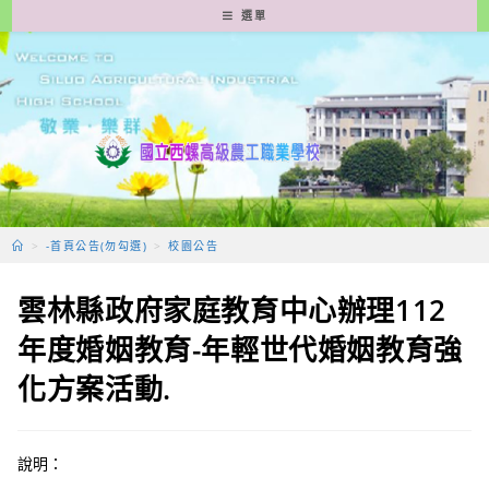
跳
選單
轉
至
主
要
內
容
>
-首頁公告(勿勾選)
>
校園公告
雲林縣政府家庭教育中心辦理112
年度婚姻教育-年輕世代婚姻教育強
化方案活動.
說明：