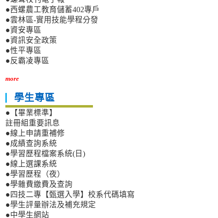
●西螺農工教育儲蓄402專戶
●雲林區-實用技能學程分發
●資安專區
●資訊安全政策
●性平專區
●反霸凌專區
more
學生專區
●【畢業標準】
註冊組重要訊息
●線上申請重補修
●成績查詢系統
●學習歷程檔案系統(日)
●線上選課系統
●學習歷程（夜）
●學雜費繳費及查詢
●四技二專【甄選入學】校系代碼填寫
●學生評量辦法及補充規定
●中學生網站