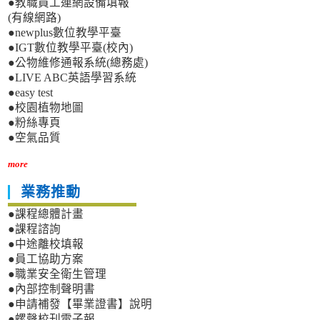
●教職員工連網設備填報
(有線網路)
●newplus數位教學平臺
●IGT數位教學平臺(校內)
●公物維修通報系統(總務處)
●LIVE ABC英語學習系統
●easy test
●校園植物地圖
●粉絲專頁
●空氣品質
more
業務推動
●課程總體計畫
●課程諮詢
●中途離校填報
●員工協助方案
●職業安全衛生管理
●內部控制聲明書
●申請補發【畢業證書】說明
●螺聲校刊電子報