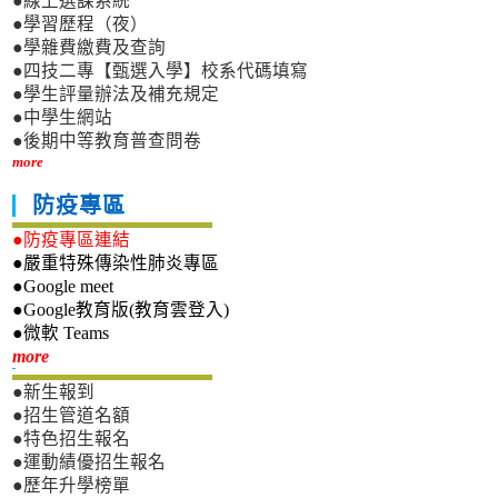
●線上選課系統
●學習歷程（夜）
●學雜費繳費及查詢
●四技二專【甄選入學】校系代碼填寫
●學生評量辦法及補充規定
●中學生網站
●後期中等教育普查問卷
more
防疫專區
●防疫專區連結
●嚴重特殊傳染性肺炎專區
●Google meet
●Google教育版(教育雲登入)
●微軟 Teams
新生專區
more
●新生報到
●招生管道名額
●特色招生報名
●運動績優招生報名
●歷年升學榜單