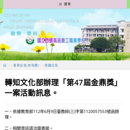
跳
選單
轉
至
主
要
內
容
>
-首頁公告(勿勾選)
>
校園公告
轉知文化部辦理「第47屆金鼎獎」
一案活動訊息。
一、依據教育部112年6月9日臺教綜(三)字第1120057553號函辦
理。
二、相關資訊請洽圖書館。