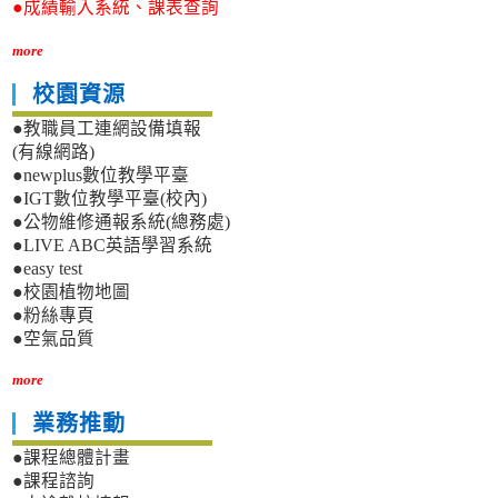
●成績輸入系統、課表查詢
more
校園資源
●教職員工連網設備填報
(有線網路)
●newplus數位教學平臺
●IGT數位教學平臺(校內)
●公物維修通報系統(總務處)
●LIVE ABC英語學習系統
●easy test
●校園植物地圖
●粉絲專頁
●空氣品質
more
業務推動
●課程總體計畫
●課程諮詢