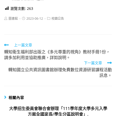
瀏覽次數:
263
Post
Post
Post
圖書館
2023-06-12
校園公告
author:
published:
category:
Read
上一篇文章
轉知衛生福利部出版之《多元尊重的視角》教材手冊1份，
more
請多加利用並協助推廣，詳如說明。
articles
下一篇文章
轉知國立公共資訊圖書館辦理免費數位資源研習課程活動
訊息。
相關內容
大學招生委員會聯合會辦理「111學年度大學多元入學
方案全國家長/學生分區說明會」.