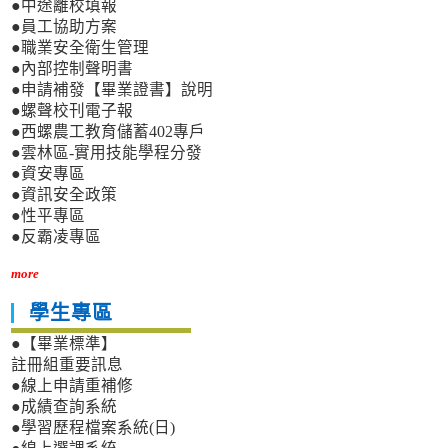
●中途離校填報
●員工協助方案
●職業安全衛生管理
●內部控制聲明書
●申請補發【畢業證書】說明
●螺聲校刊電子報
●西螺農工教育儲蓄402專戶
●雲林區-實用技能學程分發
●資安專區
●資訊安全政策
●性平專區
●反霸凌專區
more
學生專區
●【畢業標準】
註冊組重要訊息
●線上申請重補修
●成績查詢系統
●學習歷程檔案系統(日)