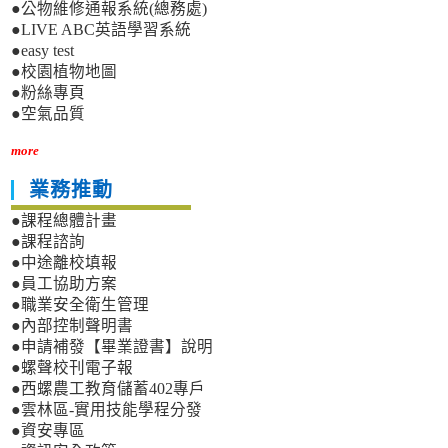
●公物維修通報系統(總務處)
●LIVE ABC英語學習系統
●easy test
●校園植物地圖
●粉絲專頁
●空氣品質
more
業務推動
●課程總體計畫
●課程諮詢
●中途離校填報
●員工協助方案
●職業安全衛生管理
●內部控制聲明書
●申請補發【畢業證書】說明
●螺聲校刊電子報
●西螺農工教育儲蓄402專戶
●雲林區-實用技能學程分發
●資安專區