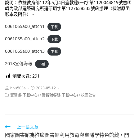
說明：依據教育部112年5月4日臺教秘(一)字第1120044819號書函
轉內政部建築研究所建研環字第1127638333號函辦理（檢附原函
影本及附件）。
0061065a00_attch1
下載
0061065a00_attch2
下載
0061065a00_attch3
下載
2018宣傳海報
下載
瀏覽次數:
291
Post
Post
hlvs503a
2023-05-12
author:
published:
Post
實習處(下載中心)
/
實習輔導組(下載中心)
/
校園公告
category:
Read
上一篇文章
國家圖書館為推廣圖書館利用教育與臺灣學特色館藏，開
more