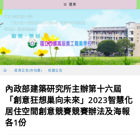
跳
選單
轉
至
主
要
內
容
>
-首頁公告(勿勾選)
>
校園公告
內政部建築研究所主辦第十六屆
「創意狂想巢向未來」2023智慧化
居住空間創意競賽競賽辦法及海報
各1份