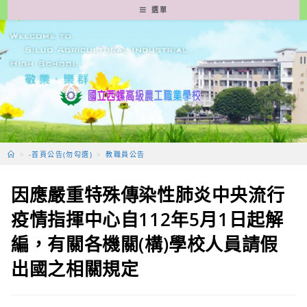
跳
選單
轉
至
主
要
內
容
>
-首頁公告(勿勾選)
>
教職員公告
因應嚴重特殊傳染性肺炎中央流行
疫情指揮中心自112年5月1日起解
編，有關各機關(構)學校人員請假
出國之相關規定