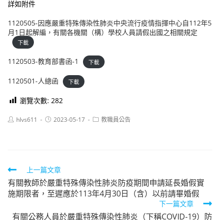
詳如附件
1120505-因應嚴重特殊傳染性肺炎中央流行疫情指揮中心自112年5
月1日起解編，有關各機關（構）學校人員請假出國之相關規定
下載
1120503-教育部書函-1
下載
1120501-人總函
下載
瀏覽次數:
282
Post
Post
Post
hlvs611
2023-05-17
教職員公告
author:
published:
category:
Read
上一篇文章
有關教師於嚴重特殊傳染性肺炎防疫期間申請延長婚假實
more
施期限者，至遲應於113年4月30日（含）以前請畢婚假
articles
下一篇文章
有關公務人員於嚴重特殊傳染性肺炎（下稱COVID-19）防