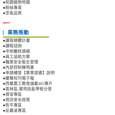
●校園植物地圖
●粉絲專頁
●空氣品質
more
業務推動
●課程總體計畫
●課程諮詢
●中途離校填報
●員工協助方案
●職業安全衛生管理
●內部控制聲明書
●申請補發【畢業證書】說明
●螺聲校刊電子報
●西螺農工教育儲蓄402專戶
●雲林區-實用技能學程分發
●資安專區
●資訊安全政策
●性平專區
●反霸凌專區