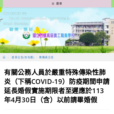
跳
選單
轉
至
主
要
內
容
>
-首頁公告(勿勾選)
>
教職員公告
有關公務人員於嚴重特殊傳染性肺
炎（下稱COVID-19）防疫期間申請
延長婚假實施期限者至遲應於113
年4月30日（含）以前請畢婚假