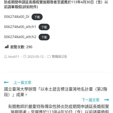
防疫期間申請延長婚假實施期限者至遲應於113年4月30日（含）以
前請畢婚假(詳如附件)
0062748a00_DI
下載
0062748a00_attch1
下載
0062748a00_attch2
下載
瀏覽次數:
290
Post
Post
Post
hlvs611
2023-05-12
教職員公告
author:
published:
category:
Read
上一篇文章
國立臺灣大學辦理「以本土語言標注臺灣地名計畫（第2階
more
段）」成果。
articles
下一篇文章
有關教師於嚴重特殊傳染性肺炎防疫期間申請延長婚假實
施期限者，至遲應於113年4月30日（含）以前請畢婚假