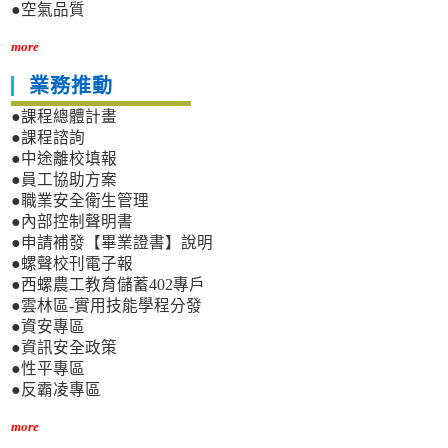
●空氣品質
more
業務推動
●課程總體計畫
●課程諮詢
●中途離校填報
●員工協助方案
●職業安全衛生管理
●內部控制聲明書
●申請補發【畢業證書】說明
●螺聲校刊電子報
●西螺農工教育儲蓄402專戶
●雲林區-實用技能學程分發
●資安專區
●資訊安全政策
●性平專區
●反霸凌專區
more