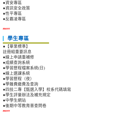
●資安專區
●資訊安全政策
●性平專區
●反霸凌專區
more
學生專區
●【畢業標準】
註冊組重要訊息
●線上申請重補修
●成績查詢系統
●學習歷程檔案系統(日)
●線上選課系統
●學習歷程（夜）
●學雜費繳費及查詢
●四技二專【甄選入學】校系代碼填寫
●學生評量辦法及補充規定
●中學生網站
●後期中等教育普查問卷
more