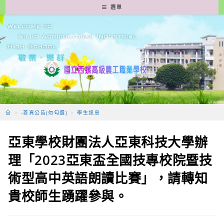
跳
選單
轉
至
主
要
內
容
>
-首頁公告(勿勾選)
>
學生訊息
亞東學校財團法人亞東科技大學辦
理「2023亞東盃全國技專校院暨技
術型高中英語朗讀比賽」，請轉知
貴校師生踴躍參與。