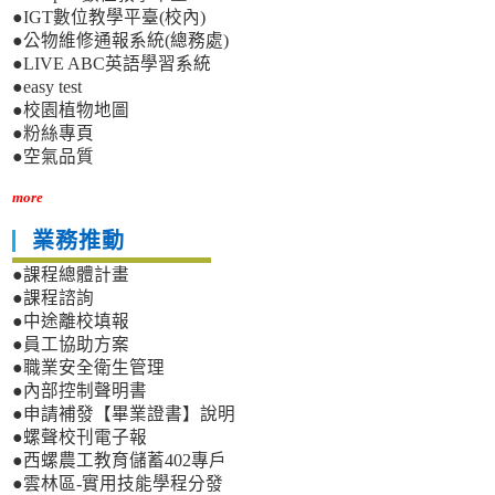
●IGT數位教學平臺(校內)
●公物維修通報系統(總務處)
●LIVE ABC英語學習系統
●easy test
●校園植物地圖
●粉絲專頁
●空氣品質
more
業務推動
●課程總體計畫
●課程諮詢
●中途離校填報
●員工協助方案
●職業安全衛生管理
●內部控制聲明書
●申請補發【畢業證書】說明
●螺聲校刊電子報
●西螺農工教育儲蓄402專戶
●雲林區-實用技能學程分發