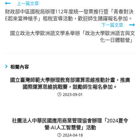
Read
上一篇文章
財政部中區國稅局辦理112年度統一發票推行暨「青春對決
more
E起來當神槍手」租稅宣導活動，歡迎師生踴躍報名參加。
articles
下一篇文章
國立政治大學歐洲語文學系舉辦「政治大學歐洲語言與文
化一日體驗營」
相關內容
國立臺灣師範大學辦理教育部運算思維推動計畫，推廣
國際運算思維挑戰賽，鼓勵師生報名參加。
2023-09-01
社團法人中華民國應用商業管理協會辦理「2024夏令
營-AI人工智慧營」活動
2024-04-18