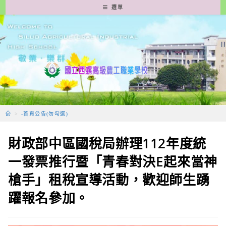
跳
選單
轉
至
主
要
內
容
>
-首頁公告(勿勾選)
財政部中區國稅局辦理112年度統
一發票推行暨「青春對決E起來當神
槍手」租稅宣導活動，歡迎師生踴
躍報名參加。