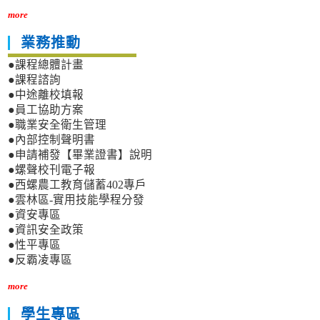
more
業務推動
●課程總體計畫
●課程諮詢
●中途離校填報
●員工協助方案
●職業安全衛生管理
●內部控制聲明書
●申請補發【畢業證書】說明
●螺聲校刊電子報
●西螺農工教育儲蓄402專戶
●雲林區-實用技能學程分發
●資安專區
●資訊安全政策
●性平專區
●反霸凌專區
more
學生專區