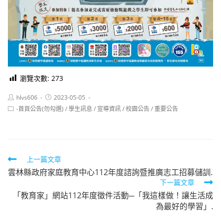
瀏覽次數:
273
Post
Post
hlvs606
2023-05-05
author:
published:
Post
-首頁公告(勿勾選)
/
學生訊息
/
宣導資訊
/
校園公告
/
重要公告
category:
Read
上一篇文章
雲林縣政府家庭教育中心112年度諮詢暨推廣志工招募儲訓.
more
下一篇文章
articles
「教育家」網站112年度徵件活動─「我這樣做！讓生活成
為最好的學習」.