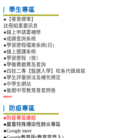
學生專區
●【畢業標準】
註冊組重要訊息
●線上申請重補修
●成績查詢系統
●學習歷程檔案系統(日)
●線上選課系統
●學習歷程（夜）
●學雜費繳費及查詢
●四技二專【甄選入學】校系代碼填寫
●學生評量辦法及補充規定
●中學生網站
●後期中等教育普查問卷
more
防疫專區
●防疫專區連結
●嚴重特殊傳染性肺炎專區
●Google meet
●Google教育版(教育雲登入)