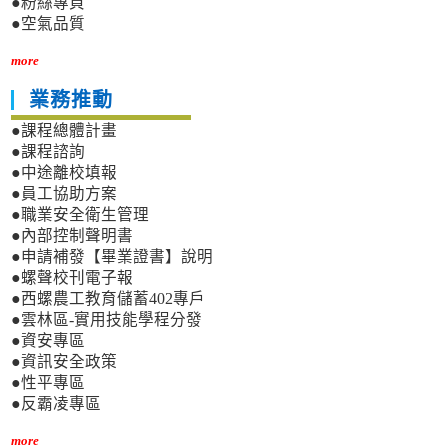
●粉絲專頁
●空氣品質
more
業務推動
●課程總體計畫
●課程諮詢
●中途離校填報
●員工協助方案
●職業安全衛生管理
●內部控制聲明書
●申請補發【畢業證書】說明
●螺聲校刊電子報
●西螺農工教育儲蓄402專戶
●雲林區-實用技能學程分發
●資安專區
●資訊安全政策
●性平專區
●反霸凌專區
more