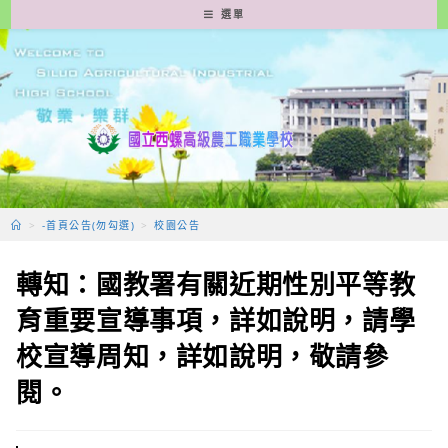
跳
選單
轉
至
主
要
內
容
>
-首頁公告(勿勾選)
>
校園公告
轉知：國教署有關近期性別平等教
育重要宣導事項，詳如說明，請學
校宣導周知，詳如說明，敬請參
閱。