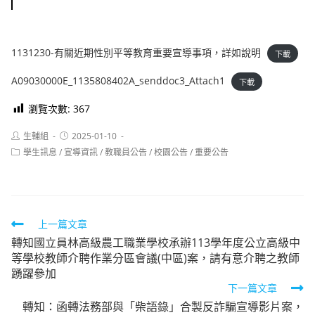
1131230-有關近期性別平等教育重要宣導事項，詳如說明
下載
A09030000E_1135808402A_senddoc3_Attach1
下載
瀏覽次數:
367
Post
Post
生輔組
2025-01-10
author:
published:
Post
學生訊息
/
宣導資訊
/
教職員公告
/
校園公告
/
重要公告
category:
Read
上一篇文章
轉知國立員林高級農工職業學校承辦113學年度公立高級中
more
等學校教師介聘作業分區會議(中區)案，請有意介聘之教師
articles
踴躍參加
下一篇文章
轉知：函轉法務部與「柴語錄」合製反詐騙宣導影片案，