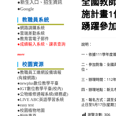
全國教
●新生入口、招生資訊
●Google
施計畫
教職員系統
踴躍參
●網路請購系統
●雲端差勤系統
●教育雲電子郵件
說明：
●成績輸入系統、課表查詢
一、依據111學年
more
校園資源
二、參加對象：全國
位。
●教職員工連網設備填報
(有線網路)
三、辦理時間：112年
●newplus數位教學平臺
●IGT數位教學平臺(校內)
四、辦理地點：新北
●公物維修通報系統(總務處)
五、報名方式：請至全國教師
●LIVE ABC英語學習系統
止日至5月17日(星期
●easy test
●校園植物地圖
瀏覽次數:
306
●粉絲專頁