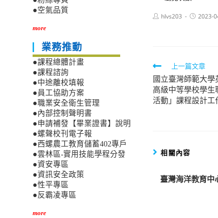
●空氣品質
Post
Post
hlvs203
2023-0
author:
published:
more
業務推動
●課程總體計畫
Read
上一篇文章
●課程諮詢
國立臺灣師範大學
more
●中途離校填報
高級中等學校學生
articles
●員工協助方案
活動」課程設計工
●職業安全衛生管理
●內部控制聲明書
●申請補發【畢業證書】說明
●螺聲校刊電子報
●西螺農工教育儲蓄402專戶
相關內容
●雲林區-實用技能學程分發
●資安專區
●資訊安全政策
臺灣海洋教育中
●性平專區
●反霸凌專區
more