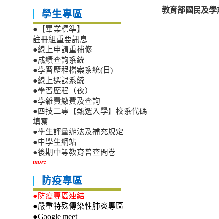
教育部國民及學
學生專區
●【畢業標準】
註冊組重要訊息
●線上申請重補修
●成績查詢系統
●學習歷程檔案系統(日)
●線上選課系統
●學習歷程（夜）
●學雜費繳費及查詢
●四技二專【甄選入學】校系代碼
填寫
●學生評量辦法及補充規定
●中學生網站
●後期中等教育普查問卷
more
防疫專區
●防疫專區連結
●嚴重特殊傳染性肺炎專區
●Google meet