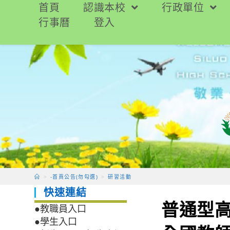
跳
首頁
認識本校
行政單位
轉
行事曆
登入
至
主
要
內
容
>
-首頁公告(勿勾選)
>
研習活動
快速連結
普通型高
●教職員入口
●學生入口