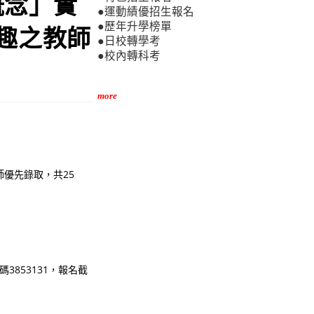
概念」實
●運動績優招生報名
●歷年升學榜單
趣之教師
●日校轉學考
●校內轉科考
more
優先錄取，共25
代碼3853131，報名截