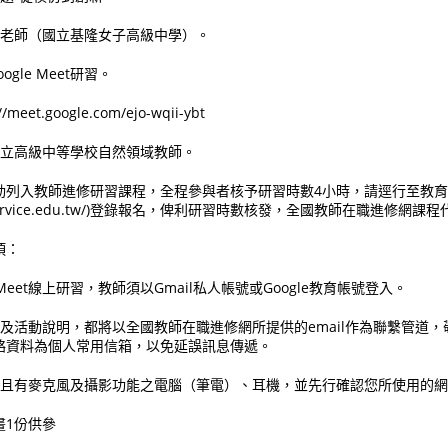
壽老師（國立基隆女子高級中學）。
gle Meet研習。
eet.google.com/ejo-wqii-ybt
私立高級中等學校自然領域教師。
動列入教師進修研習課程，全程參與者核予研習時數4小時，請逕行至教
.inservice.edu.tw/)登錄報名，俾利研習時數核發，全國教師在職進修網課程
項：
e Meet線上研習，教師須以Gmail私人帳號或Google教育帳號登入。
知及活動說明，都將以全國教師在職進修網所提供的email作為聯繫管道
絡資料為個人常用信箱，以免延誤訊息傳遞。
上網且有麥克風及攝影功能之電腦（筆電）、耳機，並先行確認您所使用的
畫1份供參