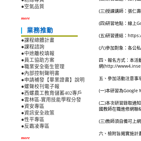
●空氣品質
(三)授課講師：張仁
more
(四)研習地點：線上Goo
業務推動
(五)研習連結：https://m
●課程總體計畫
●課程諮詢
(六)參加對象：各公
●中途離校填報
四、報名方式：本活
●員工協助方案
網(http://www4
●職業安全衛生管理
●內部控制聲明書
五、參加活動注意事
●申請補發【畢業證書】說明
●螺聲校刊電子報
(一)本研習為Googl
●西螺農工教育儲蓄402專戶
●雲林區-實用技能學程分發
(二)本次研習錄取通
●資安專區
國教師在職進修網聯
●資訊安全政策
●性平專區
(三)教師須自備可
●反霸凌專區
六、檢附旨揭實施計
more