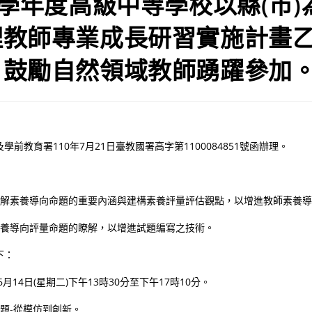
0學年度高級中等學校以縣(市
理教師專業成長研習實施計畫
，鼓勵自然領域教師踴躍參加
前教育署110年7月21日臺教國署高字第1100084851號函辦理。
師理解素養導向命題的重要內涵與建構素養評量評估觀點，以增進教師素養
對素養導向評量命題的瞭解，以增進試題編寫之技術。
下：
6月14日(星期二)下午13時30分至下午17時10分。
出題-從模仿到創新。