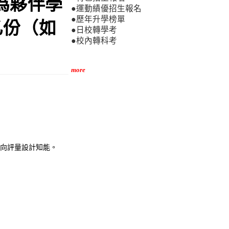
)為夥伴學
●運動績優招生報名
●歷年升學榜單
乙份（如
●日校轉學考
●校內轉科考
。
more
導向評量設計知能。