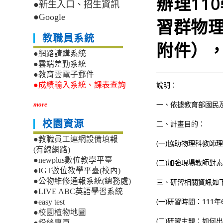
辦理11
●新生入口、招生資訊
●Google
習群物
教職員系統
附件）
●網路請購系統
●雲端差勤系統
●教育雲電子郵件
說明：
●成績輸入系統、課表查詢
一、依據教育部國民及學
more
校園資源
二、計畫目的：
●教職員工連網設備填報
(一)協助物理科教
(有線網路)
●newplus數位教學平臺
(二)加強現場教師
●IGT數位教學平臺(校內)
●公物維修通報系統(總務處)
三、研習相關資訊如
●LIVE ABC英語學習系統
(一)研習時間：111年
●easy test
●校園植物地圖
(二)研習主題：如何
●粉絲專頁