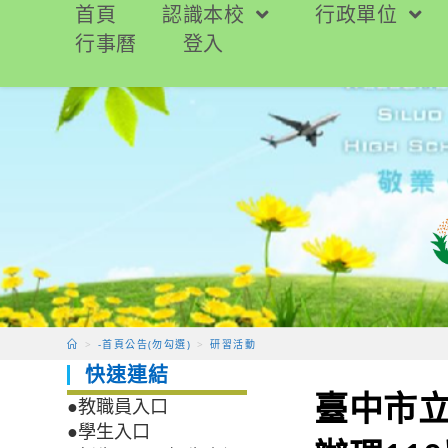
跳
首頁
認識本校
行政單位
轉
行事曆
登入
至
主
要
內
容
>
-首頁公告(勿勾選)
>
研習活動
快速連結
臺中市
●教職員入口
●學生入口