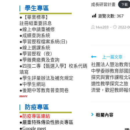
成長研習計畫
下載
學生專區
瀏覽次數:
367
●【畢業標準】
註冊組重要訊息
Post
Post
hlvs203
2022-0
●線上申請重補修
author:
published:
●成績查詢系統
●學習歷程檔案系統(日)
●線上選課系統
●學習歷程（夜）
Read
上一篇文章
●學雜費繳費及查詢
社團法人慧治教育
more
●四技二專【甄選入學】校系代碼
中學委辦教育部國
填寫
articles
探究與實作課程北區
●學生評量辦法及補充規定
適性教學探究之旅
●中學生網站
流營，歡迎教師報
●後期中等教育普查問卷
more
防疫專區
相關內容
●防疫專區連結
●嚴重特殊傳染性肺炎專區
●Google meet