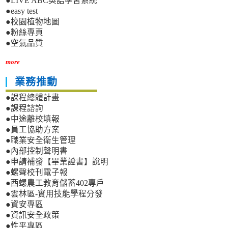
●LIVE ABC英語學習系統
●easy test
●校園植物地圖
●粉絲專頁
●空氣品質
more
業務推動
●課程總體計畫
●課程諮詢
●中途離校填報
●員工協助方案
●職業安全衛生管理
●內部控制聲明書
●申請補發【畢業證書】說明
●螺聲校刊電子報
●西螺農工教育儲蓄402專戶
●雲林區-實用技能學程分發
●資安專區
●資訊安全政策
●性平專區