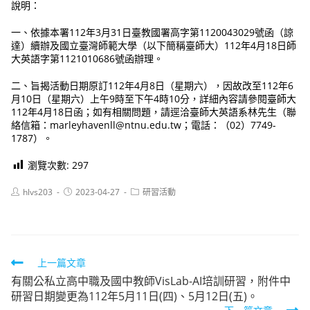
說明：
一、依據本署112年3月31日臺教國署高字第1120043029號函（諒
達）續辦及國立臺灣師範大學（以下簡稱臺師大）112年4月18日師
大英語字第1121010686號函辦理。
二、旨揭活動日期原訂112年4月8日（星期六），因故改至112年6
月10日（星期六）上午9時至下午4時10分，詳細內容請參閱臺師大
112年4月18日函；如有相關問題，請逕洽臺師大英語系林先生（聯
絡信箱：marleyhavenll@ntnu.edu.tw；電話：（02）7749-
1787）。
瀏覽次數:
297
Post
Post
Post
hlvs203
2023-04-27
研習活動
author:
published:
category:
Read
上一篇文章
有關公私立高中職及國中教師VisLab-AI培訓研習，附件中
more
研習日期變更為112年5月11日(四)、5月12日(五)。
articles