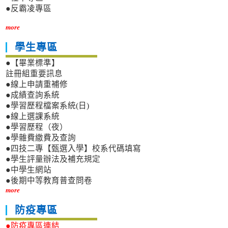
●反霸凌專區
more
學生專區
●【畢業標準】
註冊組重要訊息
●線上申請重補修
●成績查詢系統
●學習歷程檔案系統(日)
●線上選課系統
●學習歷程（夜）
●學雜費繳費及查詢
●四技二專【甄選入學】校系代碼填寫
●學生評量辦法及補充規定
●中學生網站
●後期中等教育普查問卷
more
防疫專區
●防疫專區連結