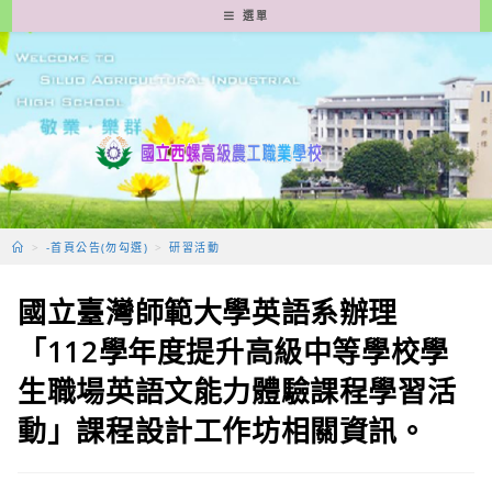
跳
選單
轉
至
主
要
內
容
>
-首頁公告(勿勾選)
>
研習活動
國立臺灣師範大學英語系辦理
「112學年度提升高級中等學校學
生職場英語文能力體驗課程學習活
動」課程設計工作坊相關資訊。