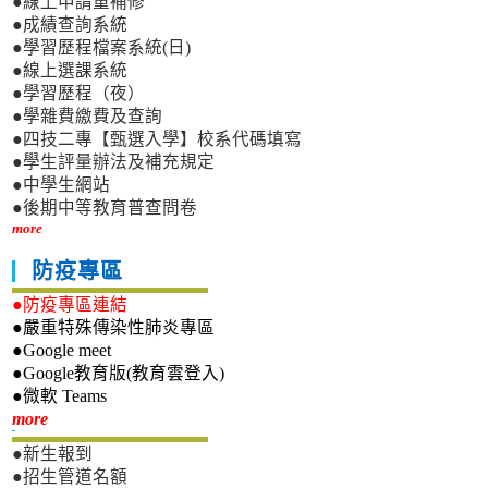
●線上申請重補修
●成績查詢系統
●學習歷程檔案系統(日)
●線上選課系統
●學習歷程（夜）
●學雜費繳費及查詢
●四技二專【甄選入學】校系代碼填寫
●學生評量辦法及補充規定
●中學生網站
●後期中等教育普查問卷
more
防疫專區
●防疫專區連結
●嚴重特殊傳染性肺炎專區
●Google meet
●Google教育版(教育雲登入)
●微軟 Teams
新生專區
more
●新生報到
●招生管道名額