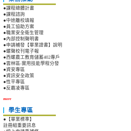
●課程總體計畫
●課程諮詢
●中途離校填報
●員工協助方案
●職業安全衛生管理
●內部控制聲明書
●申請補發【畢業證書】說明
●螺聲校刊電子報
●西螺農工教育儲蓄402專戶
●雲林區-實用技能學程分發
●資安專區
●資訊安全政策
●性平專區
●反霸凌專區
more
學生專區
●【畢業標準】
註冊組重要訊息