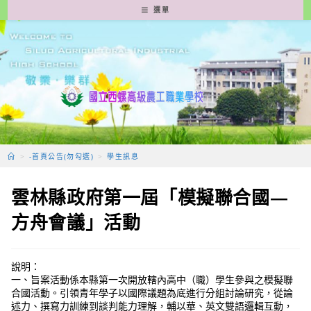
跳
選單
轉
至
主
要
內
容
>
-首頁公告(勿勾選)
>
學生訊息
雲林縣政府第一屆「模擬聯合國—
方舟會議」活動
說明：
一、旨案活動係本縣第一次開放轄內高中（職）學生參與之模擬聯
合國活動。引領青年學子以國際議題為底進行分組討論研究，從論
述力、撰寫力訓練到談判能力理解，輔以華、英文雙語邏輯互動，