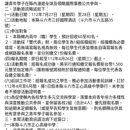
讓青年學子在縣內漫遊全球及領略國際事務公共參與。
二、活動資訊略述如下：
(一)活動日期：112年7月27日（星期四）至28日（星期五）。
(二)活動地點：本縣斗六市三好國際酒店（斗六市斗六五路35
號）。
(三)參加對象：
１、本縣轄內高中（職）學生，預計招收60至80名。
２、活動採「雙代表」制，兩位學生為1組搭檔組別，搭擋欄為必要
填寫，若無填寫報名視為無效，每位學生代表皆需各自填寫報名表
或網路報名表單，並分別繳交1份報名費。
(四)報名期間：即日起至112年4月26日（星期三）截止。
(五)活動費用：經報名成功後，將另行通知繳交報名費新台幣1,500
元整至指定帳戶（匯款帳號將檢附於錄取通知書，每位學生代表各
自繳交報名費）。
(六)前訓工作坊：經報名成功之學生，務必參加活動會前訓練，訂於
112年4月至6月間，擇1日假本縣斗六市正心高級中學舉行，未參加
者不頒發活動證明書。
(七)為促使轄內各校學生多元交流與學習，落實本府青年培力多樣性
與深度推動公共參與，爰保留各校2組（合計4人）優先錄取名額，
如逾期未足額報名（或提早告知學生皆無意願），則名額釋出供其
他有意參與之青年學子報名參加。
三、本案活動資訊請洽詢下述窗口：
(一)本縣斗六市正心高級中學：