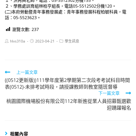
１、洪再興老師，電話：05-5512502分機155。
２、學務處訓育組林柏亨組長，電話05-5512502分機120。
(二)本府勞動暨青年事務發展處：青年事務發展科程柏毓科員，電
話：05-5523623。
瀏覽次數:
237
Post
Post
Post
hlvs310a
2023-04-21
學生訊息
author:
published:
category:
Read
上一篇文章
((0512更新版))111學年度第2學期第二次段考考試科目時間
more
表(0512)-未排考試時段，請授課教師到教室隨班督導
articles
下一篇文章
桃園國際機場股份有限公司112年新進從業人員招募甄選歡
迎踴躍報名
相關內容