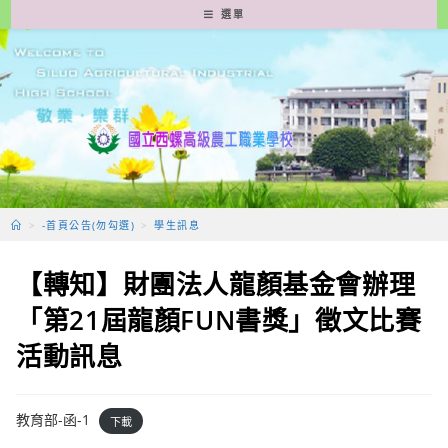
跳
選單
轉
至
主
要
內
容
>
-首頁公告(勿勾選)
>
學生訊息
【轉知】財團法人龍顏基金會辦理
「第21屆龍顏FUN書獎」徵文比賽
活動訊息
教育部-函-1
下載