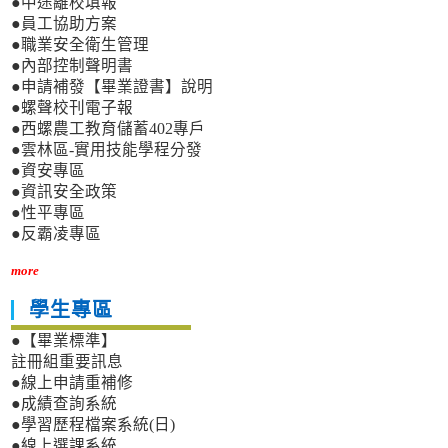
●中途離校填報
●員工協助方案
●職業安全衛生管理
●內部控制聲明書
●申請補發【畢業證書】說明
●螺聲校刊電子報
●西螺農工教育儲蓄402專戶
●雲林區-實用技能學程分發
●資安專區
●資訊安全政策
●性平專區
●反霸凌專區
more
學生專區
●【畢業標準】
註冊組重要訊息
●線上申請重補修
●成績查詢系統
●學習歷程檔案系統(日)
●線上選課系統