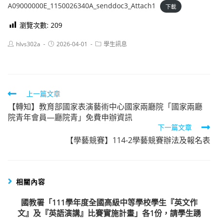
A09000000E_1150026340A_senddoc3_Attach1
下載
瀏覽次數:
209
Post
Post
Post
hlvs302a
2026-04-01
學生訊息
author:
published:
category:
Read
上一篇文章
【轉知】教育部國家表演藝術中心國家兩廳院「國家兩廳
more
院青年會員—廳院青」免費申辦資訊
articles
下一篇文章
【學藝競賽】114-2學藝競賽辦法及報名表
相關內容
國教署「111學年度全國高級中等學校學生『英文作
文』及『英語演講』比賽實施計畫」各1份，請學生踴