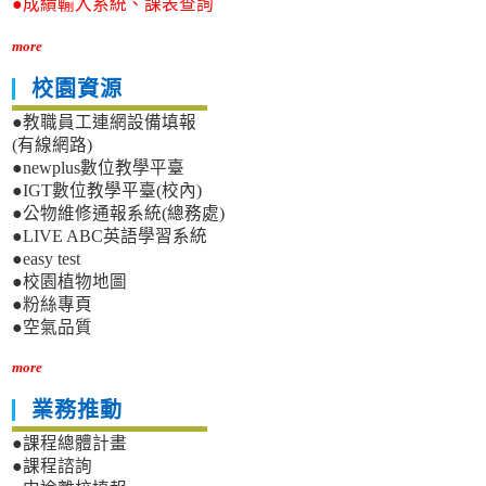
●成績輸入系統、課表查詢
more
校園資源
●教職員工連網設備填報
(有線網路)
●newplus數位教學平臺
●IGT數位教學平臺(校內)
●公物維修通報系統(總務處)
●LIVE ABC英語學習系統
●easy test
●校園植物地圖
●粉絲專頁
●空氣品質
more
業務推動
●課程總體計畫
●課程諮詢