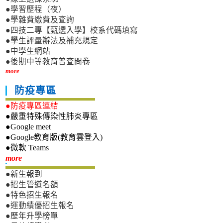
●學習歷程（夜）
●學雜費繳費及查詢
●四技二專【甄選入學】校系代碼填寫
●學生評量辦法及補充規定
●中學生網站
●後期中等教育普查問卷
more
防疫專區
●防疫專區連結
●嚴重特殊傳染性肺炎專區
●Google meet
●Google教育版(教育雲登入)
●微軟 Teams
新生專區
more
●新生報到
●招生管道名額
●特色招生報名
●運動績優招生報名
●歷年升學榜單