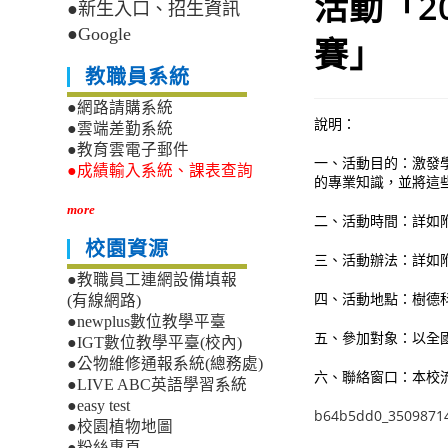
活動「2
●新生入口、招生資訊
●Google
賽」
教職員系統
●網路請購系統
說明：
●雲端差勤系統
●教育雲電子郵件
一、活動目的：激發
●成績輸入系統、課表查詢
的專業知識，並將這
more
二、活動時間：詳如
校園資源
三、活動辦法：詳如
●教職員工連網設備填報
四、活動地點：樹德
(有線網路)
●newplus數位教學平臺
五、參加對象：以全
●IGT數位教學平臺(校內)
●公物維修通報系統(總務處)
六、聯絡窗口：本校流通
●LIVE ABC英語學習系統
●easy test
b64b5dd0_3509871
●校園植物地圖
●粉絲專頁