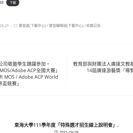
88
下載
Post
03-21
實習處(下載中心)
/
實習輔導組(下載中心)
/
校園公告
:
category:
公司敬邀學生踴躍參加，
教育部與財團法人廣達文教
ft MOS/Adobe ACP全國大賽」
14屆廣達游藝獎『導
t MOS / Adobe ACP World
p世界盃競賽」
東海大學111學年度「特殊選才招生線上說明會」.
2021-10-19