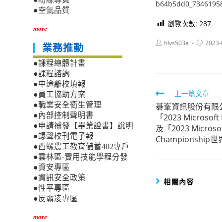
b64b5dd0_7346195
●空氣品質
瀏覽次數:
287
more
Post
Post
hlvs503a
2023-
業務推動
author:
published
●課程總體計畫
●課程諮詢
●中途離校填報
Read
上一篇文章
●員工協助方案
●職業安全衛生管理
碁峯資訊股份有限
more
●內部控制聲明書
「2023 Microso
articles
●申請補發【畢業證書】說明
及「2023 Microsof
●螺聲校刊電子報
Championshi
●西螺農工教育儲蓄402專戶
●雲林區-實用技能學程分發
●資安專區
●資訊安全政策
相關內容
●性平專區
●反霸凌專區
more