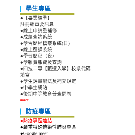
學生專區
●【畢業標準】
註冊組重要訊息
●線上申請重補修
●成績查詢系統
●學習歷程檔案系統(日)
●線上選課系統
●學習歷程（夜）
●學雜費繳費及查詢
●四技二專【甄選入學】校系代碼
填寫
●學生評量辦法及補充規定
●中學生網站
●後期中等教育普查問卷
more
防疫專區
●防疫專區連結
●嚴重特殊傳染性肺炎專區
●Google meet