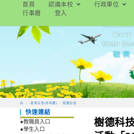
跳
首頁
認識本校
行政單位
轉
行事曆
登入
至
主
要
內
容
>
-首頁公告(勿勾選)
>
校園公告
快速連結
樹德科
●教職員入口
●學生入口